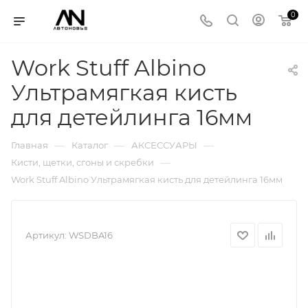
0
Work Stuff Albino
Ультрамягкая кисть
для детейлинга 16мм
—
—
—
Главная
Каталог
АКСЕССУАРЫ
—
Кисти, щетки, сгоны и скребки
Work Stuff Albino Ультрамягкая кисть для детейлинга 16мм
Артикул:
WSDBA16