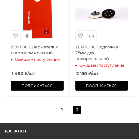
ZENTOOL Держатель с
ZENTOOL Подложка
логотипом красный
75мм для
полировальной
Ожидаем поступление
машинки ZEN-12EM2
Ожидаем поступление
1 490
₽
/шт
2 150
₽
/шт
ПОДПИСАТЬСЯ
ПОДПИСАТЬСЯ
1
2
КАТАЛОГ