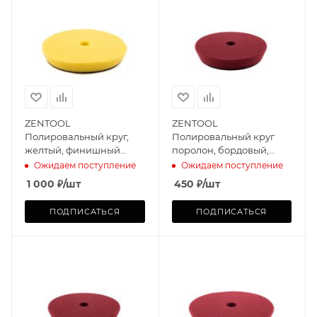
ZENTOOL
ZENTOOL
Полировальный круг,
Полировальный круг
желтый, финишный
поролон, бордовый,
Foam Machine 150mm
полирующий Foam
Ожидаем поступление
Ожидаем поступление
Machine 75mm
1 000
₽
/шт
450
₽
/шт
ПОДПИСАТЬСЯ
ПОДПИСАТЬСЯ