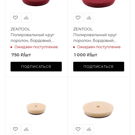
ZENTOOL
ZENTOOL
Полировальный круг
Полировальный круг
поролон, бордовый,
поролон, бордовый,
полирующий Foam
полирующий Foam
Ожидаем поступление
Ожидаем поступление
Machine 125mm
Machine 150mm
750
₽
/шт
1 000
₽
/шт
ПОДПИСАТЬСЯ
ПОДПИСАТЬСЯ