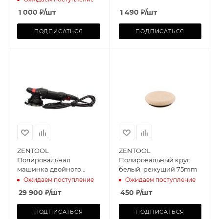
150mm
1 000
₽
/шт
1 490
₽
/шт
ПОДПИСАТЬСЯ
ПОДПИСАТЬСЯ
ZENTOOL
ZENTOOL
Полировальная
Полировальный круг,
машинка двойного
белый, режущий 75mm
действия 150мм
Ожидаем поступление
Ожидаем поступление
29 900
₽
/шт
450
₽
/шт
ПОДПИСАТЬСЯ
ПОДПИСАТЬСЯ