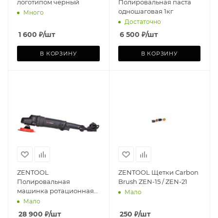
логотипом черный
Полировальная паста
одношаговая 1кг
Много
Достаточно
1 600
₽
/шт
6 500
₽
/шт
В КОРЗИНУ
В КОРЗИНУ
ZENTOOL
ZENTOOL Щетки Carbon
Полировальная
Brush ZEN-15 / ZEN-21
машинка ротационная
Мало
ZEN-R 125мм
Мало
28 900
₽
/шт
250
₽
/шт