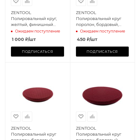
ZENTOOL
ZENTOOL
Полировальный круг,
Полировальный круг
желтый, финишный
поролон, бордовый,
150mm
полирующий 75mm
Ожидаем поступление
Ожидаем поступление
1 000
₽
/шт
450
₽
/шт
ПОДПИСАТЬСЯ
ПОДПИСАТЬСЯ
ZENTOOL
ZENTOOL
Полировальный круг
Полировальный круг
поролон, бордовый,
поролон, бордовый,