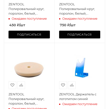
ZENTOOL
ZENTOOL
Полировальный круг,
Полировальный круг,
поролон, белый,
поролон, белый,
режущий Foam Machine
режущий Foam Machine
Ожидаем поступление
Ожидаем поступление
75mm
125mm
450
₽
/шт
750
₽
/шт
ПОДПИСАТЬСЯ
ПОДПИСАТЬСЯ
ZENTOOL
ZENTOOL Держатель с
Полировальный круг,
логотипом синий
поролон, белый,
Ожидаем поступление
режущий Foam Machine
Ожидаем поступление