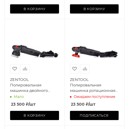
В КОРЗИНУ
В КОРЗИНУ
ZENTOOL
ZENTOOL
Полировальная
Полировальная
машинка двойного
машинка ротационная
действия 75мм
ZEN-RM (30/50/75мм)
Мало
Ожидаем поступление
23 500
₽
/шт
23 500
₽
/шт
В КОРЗИНУ
ПОДПИСАТЬСЯ