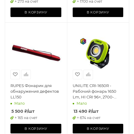
+ 273 на счет
+ 1700 на счет
В КОРЗИНУ
В КОРЗИНУ
RUPES Фонарик для
UNILITE CRI-1650R -
обнаружения дефектов
Рабочий фонарь 1650
LL150
Lm, HI CRI 96+, 2700-
6500 K, 13500 mAh, IPX5
Мало
Мало
5 500
₽
/шт
13 490
₽
/шт
+ 165 на счет
+ 674 на счет
В КОРЗИНУ
В КОРЗИНУ