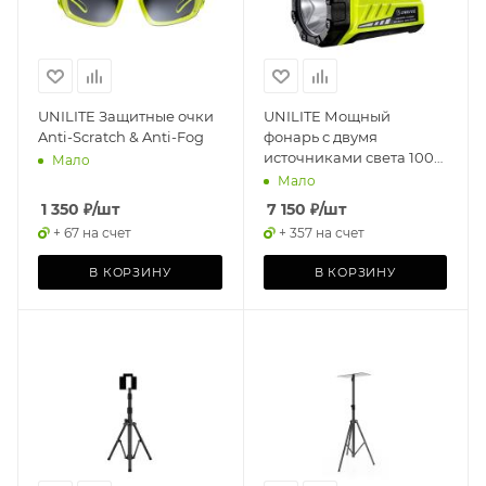
UNILITE Защитные очки
UNILITE Мощный
Anti-Scratch & Anti-Fog
фонарь с двумя
источниками света 1000
Мало
Lm, 6500k, 8000mAh,
Мало
IPX6
1 350
₽
/шт
7 150
₽
/шт
+ 67 на счет
+ 357 на счет
В КОРЗИНУ
В КОРЗИНУ