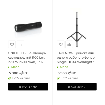
UNILITE FL-11R - Фонарь
TAKENOW Тринога для
светодиодный 1100 Lm,
одного рабочего фонаря
270 m, 2600 mAh, IP67
Single HEXA Worklight 's
Tripod
Мало
Мало
5 900
₽
/шт
3 950
₽
/шт
+ 295 на счет
+ 197 на счет
В КОРЗИНУ
В КОРЗИНУ