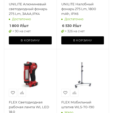
UNILITE Алюминевый
UNILITE Налобный
светодиодный фонарь
фонарь 275 Lm, 1800
275 Lm, 3ААА,IPX4
mAh, IPX6
Достаточно
Достаточно
1 800
₽
/шт
6 530
₽
/шт
+ 90 на счет
+ 326 на счет
В КОРЗИНУ
В КОРЗИНУ
FLEX Светодиодная
FLEX Мобильный
рабочая лампа WL LED
штатив WLS-70-190
18.0
Мало