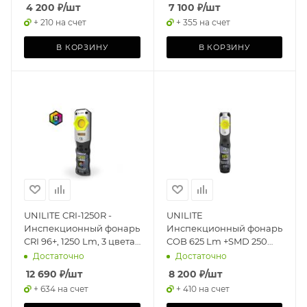
Rechargeable Headlight
mAh, IP65
4 200
₽
/шт
7 100
₽
/шт
+ 210 на счет
+ 355 на счет
В КОРЗИНУ
В КОРЗИНУ
UNILITE CRI-1250R -
UNILITE
Инспекционный фонарь
Инспекционный фонарь
CRI 96+, 1250 Lm, 3 цвета
COB 625 Lm +SMD 250
+ УФ, 5000 mAh
Lm +УФ, 2500 mAh, IP65
Достаточно
Достаточно
12 690
₽
/шт
8 200
₽
/шт
+ 634 на счет
+ 410 на счет