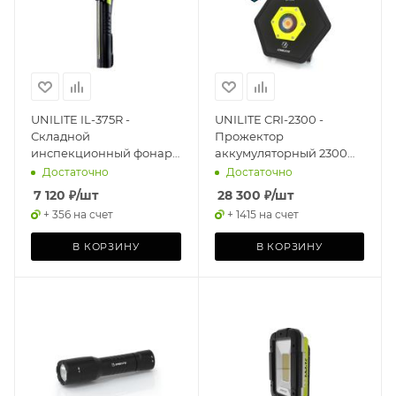
UNILITE IL-375R -
UNILITE CRI-2300 -
Складной
Прожектор
инспекционный фонарь
аккумуляторный 2300
COB 375 Lm + COB 250
Lm, Hi CRI 96+, 5 цветов,
Достаточно
Достаточно
Lm + SMD 100 Lm,
4400 mAh, IP65
7 120
₽
/шт
28 300
₽
/шт
1100mAh
+ 356 на счет
+ 1415 на счет
В КОРЗИНУ
В КОРЗИНУ