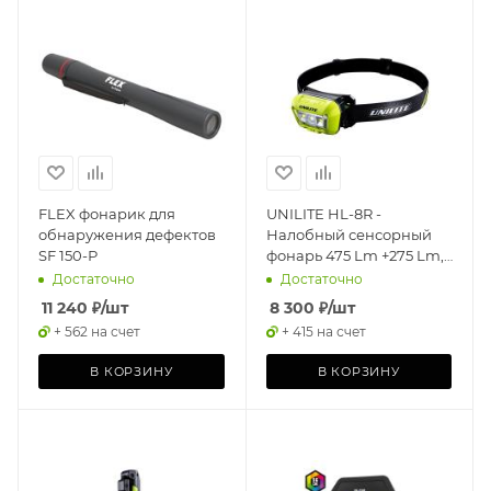
FLEX фонарик для
UNILITE HL-8R -
обнаружения дефектов
Налобный сенсорный
SF 150-Р
фонарь 475 Lm +275 Lm,
1500 mAh, IP65
Достаточно
Достаточно
11 240
₽
/шт
8 300
₽
/шт
+ 562 на счет
+ 415 на счет
В КОРЗИНУ
В КОРЗИНУ