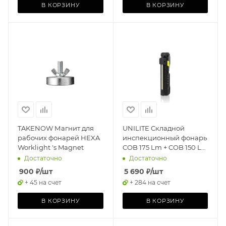
В КОРЗИНУ
В КОРЗИНУ
TAKENOW Магнит для
UNILITE Складной
рабочих фонарей HEXA
инспекционный фонарь
Worklight 's Magnet
COB 175 Lm + COB 150 Lm
+ SMD 70 Lm, 350mAh
Достаточно
Достаточно
900
₽
/шт
5 690
₽
/шт
+ 45 на счет
+ 284 на счет
В КОРЗИНУ
В КОРЗИНУ