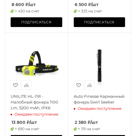
mAh, IP65
2600 mAh, IP65/IK07
8 600
₽
/шт
6 500
₽
/шт
+ 430 на счет
+ 325 на счет
ПОДПИСАТЬСЯ
ПОДПИСАТЬСЯ
UNILITE HL-11R -
Auto Finesse Карманный
Налобный фонарь 1100
фонарь Swirl Seeker
Lm, 5200 mAh, IPX6
Ожидаем поступление
Ожидаем поступление
13 800
₽
/шт
2 380
₽
/шт
+ 690 на счет
+ 119 на счет