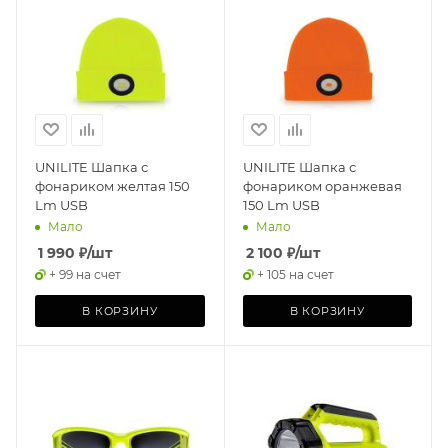
UNILITE Шапка с
UNILITE Шапка с
фонариком желтая 150
фонариком оранжевая
Lm USB
150 Lm USB
Мало
Мало
1 990
₽
/шт
2 100
₽
/шт
+ 99 на счет
+ 105 на счет
В КОРЗИНУ
В КОРЗИНУ