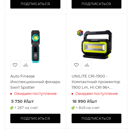
ПОДПИСАТЬСЯ
ПОДПИСАТЬСЯ
Auto Finesse
UNILITE CRI-1900 -
Инспекционный фонарь
Компактный прожектор
Swirl Spotter
1900 Lm, HI CRI 96+,
2700- 6500 K, 5000 mAh,
Ожидаем поступление
Ожидаем поступление
IP65
5 750
₽
/шт
16 990
₽
/шт
+ 287 на счет
+ 849 на счет
ПОДПИСАТЬСЯ
ПОДПИСАТЬСЯ