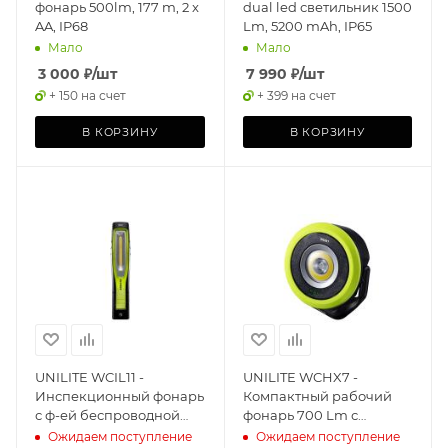
фонарь 500lm, 177 m, 2 x
dual led светильник 1500
AA, IP68
Lm, 5200 mAh, IP65
Мало
Мало
3 000
₽
/шт
7 990
₽
/шт
+ 150 на счет
+ 399 на счет
В КОРЗИНУ
В КОРЗИНУ
UNILITE WCIL11 -
UNILITE WCHX7 -
Инспекционный фонарь
Компактный рабочий
с ф-ей беспроводной
фонарь 700 Lm с
зарядки 1100 Lm, 3500
беспроводной зарядкой
Ожидаем поступление
Ожидаем поступление