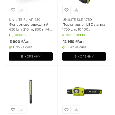
UNILITE FL-4R 450 -
UNILITE SLR-1750 -
Фонарь светодиодный
Портативная LED лампа
450 Lm, 210 m, 800 mAh,
1750 Lm, 10400
IP67
mAh,IPX5, POWER BANK
Достаточно
Достаточно
3 900
₽
/шт
12 950
₽
/шт
+ 195 на счет
+ 647 на счет
В КОРЗИНУ
В КОРЗИНУ