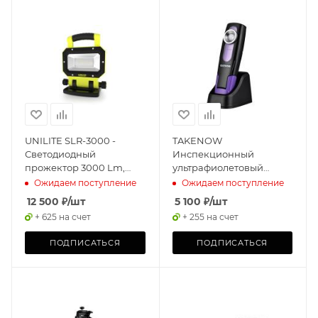
UNILITE SLR-3000 -
TAKENOW
Светодиодный
Инспекционный
прожектор 3000 Lm,
ультрафиолетовый
6600 mAh, IP54
фонарь с подзарядной
Ожидаем поступление
Ожидаем поступление
станцией
12 500
₽
/шт
5 100
₽
/шт
+ 625 на счет
+ 255 на счет
ПОДПИСАТЬСЯ
ПОДПИСАТЬСЯ