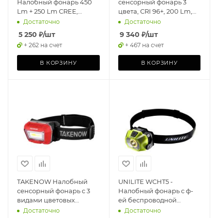
Налобный фонарь 450
сенсорный фонарь 3
Lm + 250 Lm CREE,
цвета, CRI 96+, 200 Lm,
3xAAA, IP65
1500 mAh, IPX5
Достаточно
Достаточно
5 250
₽
/шт
9 340
₽
/шт
+ 262 на счет
+ 467 на счет
В КОРЗИНУ
В КОРЗИНУ
TAKENOW Налобный
UNILITE WCHT5 -
сенсорный фонарь с 3
Налобный фонарь с ф-
видами цветовых
ей беспроводной
температур
зарядки 550 Lm, 1500
Достаточно
Достаточно