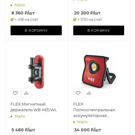
Мало
8 360
₽
/шт
20 200
₽
/шт
+ 418 на счет
+ 1010 на счет
В КОРЗИНУ
В КОРЗИНУ
FLEX Магнитный
FLEX
держатель WB-M/DWL
Полноспектральная
аккумуляторная
Мало
светодиодная лампа
Мало
DWL 2500 10.8/18.0
5 460
₽
/шт
34 000
₽
/шт