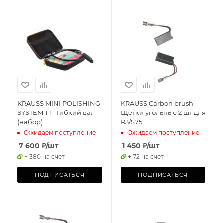
KRAUSS MINI POLISHING
KRAUSS Carbon brush -
SYSTEM T1 - Гибкий вал
Щетки угольные 2 шт для
(набор)
R3/S75
Ожидаем поступление
Ожидаем поступление
7 600
₽
/шт
1 450
₽
/шт
+ 380 на счет
+ 72 на счет
ПОДПИСАТЬСЯ
ПОДПИСАТЬСЯ