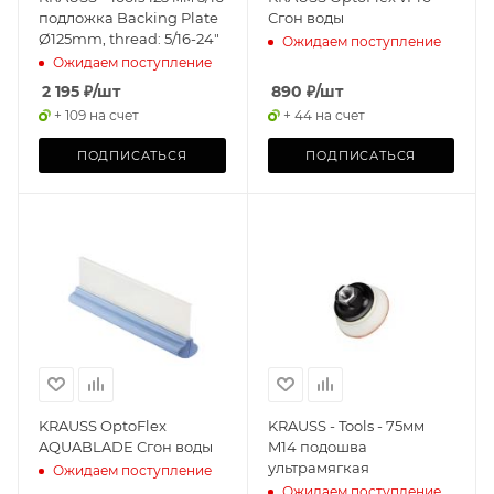
подложка Backing Plate
Сгон воды
Ø125mm, thread: 5/16-24"
Ожидаем поступление
Ожидаем поступление
2 195
₽
/шт
890
₽
/шт
+ 109 на счет
+ 44 на счет
ПОДПИСАТЬСЯ
ПОДПИСАТЬСЯ
KRAUSS OptoFlex
KRAUSS - Tools - 75мм
AQUABLADE Сгон воды
M14 подошва
ультрамягкая
Ожидаем поступление
Ожидаем поступление