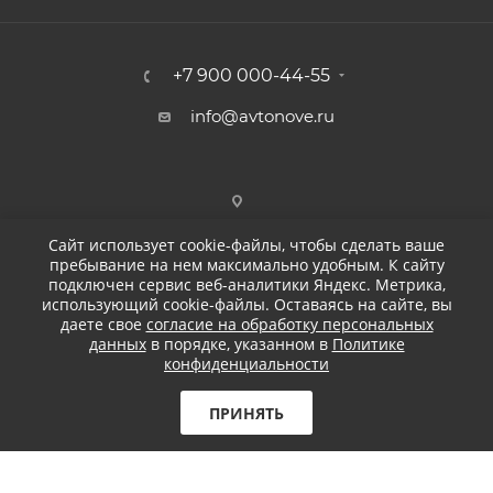
+7 900 000-44-55
info@avtonove.ru
Сайт использует cookie-файлы, чтобы сделать ваше
пребывание на нем максимально удобным. К cайту
подключен сервис веб-аналитики Яндекс. Метрика,
использующий cookie-файлы. Оставаясь на сайте, вы
даете свое
согласие на обработку персональных
данных
в порядке, указанном в
Политике
конфиденциальности
2026 © ДЕТЕЙЛИНГ-МАРКЕТ АВТОНОВЬЕ
Бесплатная доставка
ПРИНЯТЬ
при заказе от 5 000
₽