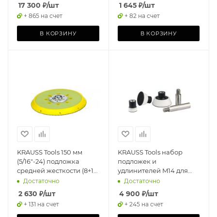
17 300
₽
/шт
1 645
₽
/шт
+ 865 на счет
+ 82 на счет
В КОРЗИНУ
В КОРЗИНУ
KRAUSS Tools 150 мм
KRAUSS Tools набор
(5/16"-24) подложка
подложек и
средней жесткости (8+1
удлинителей M14 для
отв.)
роторной машинки
Достаточно
Достаточно
2 630
₽
/шт
4 900
₽
/шт
+ 131 на счет
+ 245 на счет