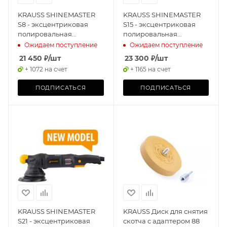
KRAUSS SHINEMASTER
KRAUSS SHINEMASTER
S8 - эксцентриковая
S15 - эксцентриковая
полировальная
полировальная
машинка
машинка
Ожидаем поступление
Ожидаем поступление
21 450
₽
/шт
23 300
₽
/шт
+ 1072 на счет
+ 1165 на счет
ПОДПИСАТЬСЯ
ПОДПИСАТЬСЯ
KRAUSS SHINEMASTER
KRAUSS Диск для снятия
S21 - эксцентриковая
скотча с адаптером 88