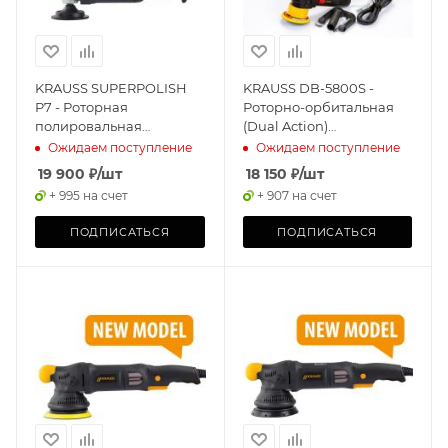
KRAUSS SUPERPOLISH
KRAUSS DB-5800S -
P7 - Роторная
Роторно-орбитальная
полировальная
(Dual Action)
машинка
полировальная
Ожидаем поступление
Ожидаем поступление
машинка (в сумке)
19 900
₽
/шт
18 150
₽
/шт
+ 995 на счет
+ 907 на счет
ПОДПИСАТЬСЯ
ПОДПИСАТЬСЯ