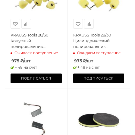
KRAUSS Tools 28/30
KRAUSS Tools 28/30
Конусный
Цилиндрический
полировальник
полировальник
твердый, желтый (5 шт)
твердый, желтый (5 шт)
Ожидаем поступление
Ожидаем поступление
975
₽
/шт
975
₽
/шт
+ 48 на счет
+ 48 на счет
ПОДПИСАТЬСЯ
ПОДПИСАТЬСЯ