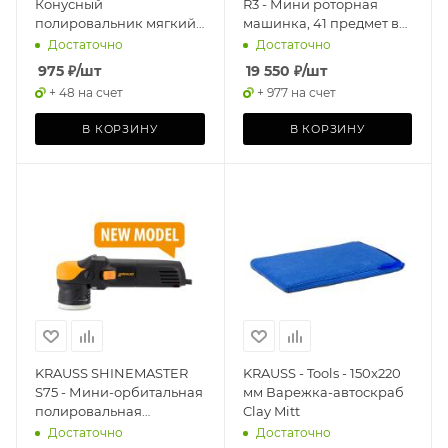
Конусный
R3 - Мини роторная
полировальник мягкий,
машинка, 41 предмет в
красный (5 шт)
комлекте
Достаточно
Достаточно
975
₽
/шт
19 550
₽
/шт
+ 48 на счет
+ 977 на счет
В КОРЗИНУ
В КОРЗИНУ
KRAUSS SHINEMASTER
KRAUSS - Tools - 150x220
S75 - Мини-орбитальная
мм Варежка-автоскраб
полировальная
Clay Mitt
машинка
Достаточно
Достаточно