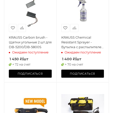
KRAUSS Carbon brush -
KRAUSS Chemical
Щетки угольные 2 шт для
Resistant Sprayer -
DB-5200/DB-5800S
Бутылка с распылителем
SprayMaster 1л
Ожидаем поступление
Ожидаем поступление
1 450
₽
/шт
1 400
₽
/шт
+ 72 на счет
+ 70 на счет
ПОДПИСАТЬСЯ
ПОДПИСАТЬСЯ