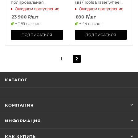
полировальная
мм / Tools Eraser wheel
машинка
Ø88mm
Ожидаем поступление
Ожидаем поступление
23 900
₽
/шт
890
₽
/шт
+ 1195 на счет
+ 44 на счет
ПОДПИСАТЬСЯ
ПОДПИСАТЬСЯ
1
2
КАТАЛОГ
КОМПАНИЯ
ИНФОРМАЦИЯ
КАК КУПИТЬ