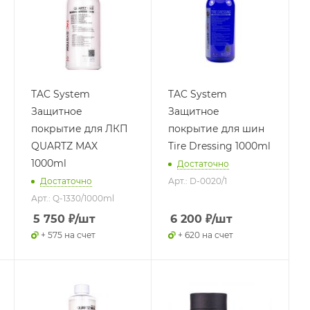
TAC System
TAC System
Защитное
Защитное
покрытие для ЛКП
покрытие для шин
QUARTZ MAX
Tire Dressing 1000ml
1000ml
Достаточно
Достаточно
Арт.: D-0020/1
Арт.: Q-1330/1000ml
5 750
₽
/шт
6 200
₽
/шт
+ 575 на счет
+ 620 на счет