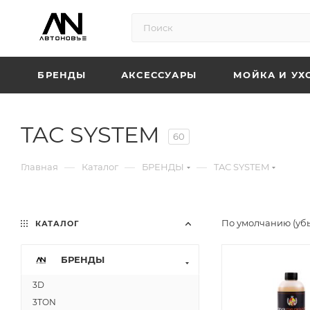
БРЕНДЫ
АКСЕССУАРЫ
МОЙКА И УХ
TAC SYSTEM
60
—
—
—
Главная
Каталог
БРЕНДЫ
TAC SYSTEM
По умолчанию (уб
КАТАЛОГ
БРЕНДЫ
3D
3TON