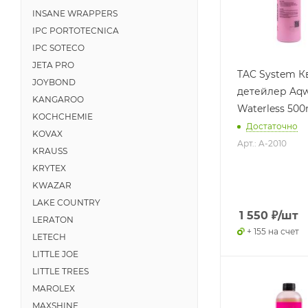
INSANE WRAPPERS
IPC PORTOTECNICA
IPC SOTECO
JETA PRO
TAC System К
JOYBOND
детейлер Aq
KANGAROO
Waterless 500
KOCHCHEMIE
Достаточно
KOVAX
Арт.: A-2010
KRAUSS
KRYTEX
KWAZAR
LAKE COUNTRY
1 550
₽
/шт
LERATON
+ 155 на счет
LETECH
LITTLE JOE
LITTLE TREES
MAROLEX
MAXSHINE