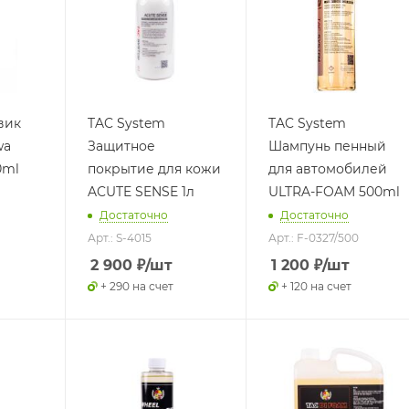
вик
TAC System
TAC System
wa
Защитное
Шампунь пенный
0ml
покрытие для кожи
для автомобилей
ACUTE SENSE 1л
ULTRA-FOAM 500ml
Достаточно
Достаточно
Арт.: S-4015
Арт.: F-0327/500
2 900
₽
/шт
1 200
₽
/шт
+ 290 на счет
+ 120 на счет