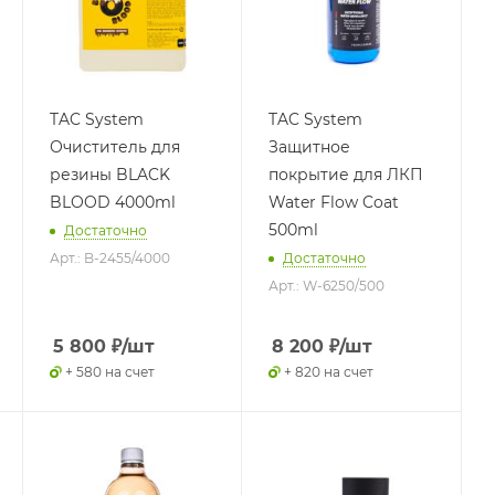
TAC System
TAC System
Очиститель для
Защитное
резины BLACK
покрытие для ЛКП
BLOOD 4000ml
Water Flow Coat
500ml
Достаточно
Арт.: B-2455/4000
Достаточно
Арт.: W-6250/500
5 800
₽
/шт
8 200
₽
/шт
+ 580 на счет
+ 820 на счет