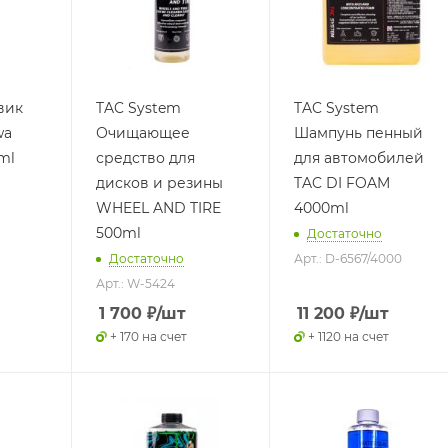
вик
TAC System
TAC System
wa
Очищающее
Шампунь пенный
ml
средство для
для автомобилей
дисков и резины
TAC DI FOAM
WHEEL AND TIRE
4000ml
500ml
Достаточно
Достаточно
Арт.: D-6567/4000
Арт.: W-5424
1 700
₽
/шт
11 200
₽
/шт
+ 170 на счет
+ 1120 на счет