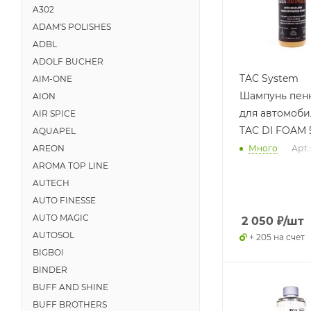
A302
ADAM'S POLISHES
ADBL
ADOLF BUCHER
TAC System
AIM-ONE
Шампунь пен
AION
для автомоб
AIR SPICE
TAC DI FOAM 
AQUAPEL
Много
Арт.
AREON
AROMA TOP LINE
AUTECH
AUTO FINESSE
AUTO MAGIC
2 050
₽
/шт
AUTOSOL
+ 205 на счет
BIGBOI
BINDER
BUFF AND SHINE
BUFF BROTHERS