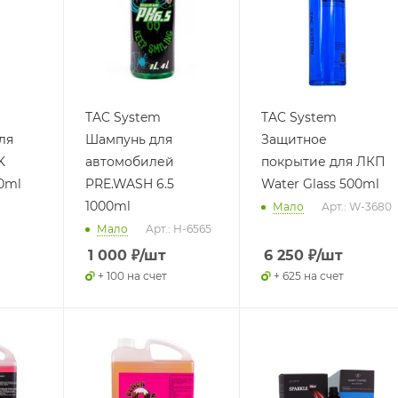
TAC System
TAC System
ля
Шампунь для
Защитное
K
автомобилей
покрытие для ЛКП
0ml
PRE.WASH 6.5
Water Glass 500ml
1000ml
Мало
Арт.: W-3680
Мало
Арт.: H-6565
1 000
₽
/шт
6 250
₽
/шт
+ 100 на счет
+ 625 на счет