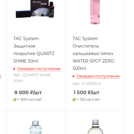
TAC System
TAC System
Защитное
Очиститель
покрытие QUARTZ
кальциевых пятен
SHINE 50ml
WATER SPOT ZERO
500ml
Ожидаем поступление
Арт.: QUARTZ SHINE
е
Ожидаем поступление
50ml
Арт.: Z-0010/0.5
9 000
₽
/шт
1 500
₽
/шт
+ 900 на счет
+ 150 на счет