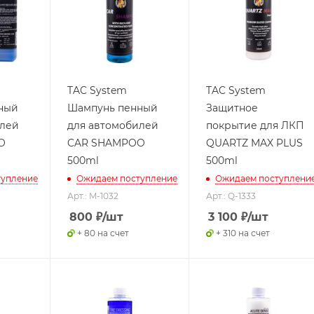
TAC System
TAC System
ный
Шампунь пенный
Защитное
илей
для автомобилей
покрытие для ЛКП
O
CAR SHAMPOO
QUARTZ MAX PLUS
500ml
500ml
тупление
Ожидаем поступление
Ожидаем поступлени
Арт.: M-1032
Арт.: Q-1333
800
₽
/шт
3 100
₽
/шт
+ 80 на счет
+ 310 на счет