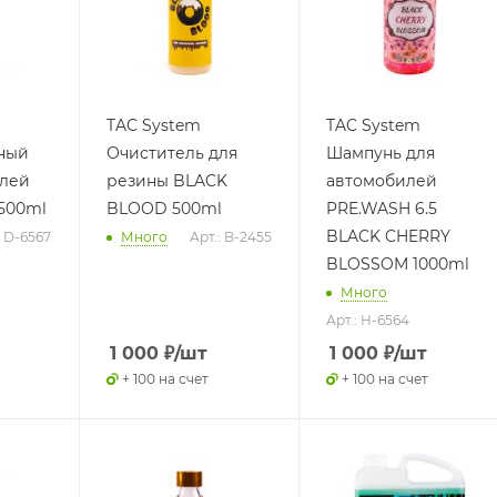
TAC System
TAC System
ный
Очиститель для
Шампунь для
илей
резины BLACK
автомобилей
500ml
BLOOD 500ml
PRE.WASH 6.5
BLACK CHERRY
: D-6567
Много
Арт.: B-2455
BLOSSOM 1000ml
Много
Арт.: H-6564
1 000
₽
/шт
1 000
₽
/шт
+ 100 на счет
+ 100 на счет