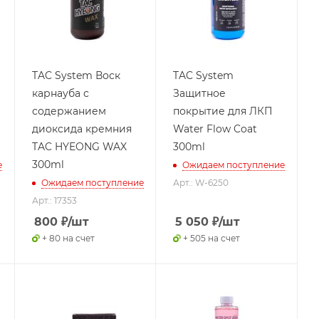
TAC System Воск
TAC System
карнауба с
Защитное
содержанием
покрытие для ЛКП
диоксида кремния
Water Flow Coat
TAC HYEONG WAX
300ml
300ml
е
Ожидаем поступление
Ожидаем поступление
Арт.: W-6250
Арт.: 17353
800
₽
/шт
5 050
₽
/шт
+ 80 на счет
+ 505 на счет