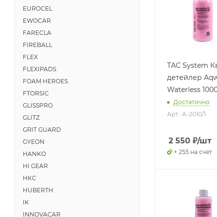
EUROCEL
EWOCAR
FARECLA
FIREBALL
FLEX
TAC System К
FLEXIPADS
детейлер Aq
FOAM HEROES
Waterless 100
FTORSIC
Достаточно
GLISSPRO
Арт.: A-2010/1
GLITZ
GRIT GUARD
2 550
₽
/шт
GYEON
+ 255 на счет
HANKO
HI GEAR
HKC
HUBERTH
IK
INNOVACAR