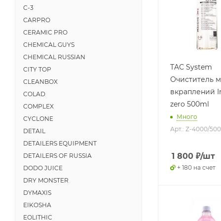
C-3
CARPRO
CERAMIC PRO
CHEMICAL GUYS
CHEMICAL RUSSIAN
TAC System
CITY TOP
Очиститель м
CLEANBOX
вкраплений I
COLAD
zero 500ml
COMPLEX
Много
CYCLONE
Арт.: Z-4000/500
DETAIL
DETAILERS EQUIPMENT
1 800
₽
/шт
DETAILERS OF RUSSIA
+ 180 на счет
DODO JUICE
DRY MONSTER
DYMAXIS
EIKOSHA
EOLITHIC