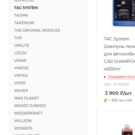
SUPROTEC
TAC SYSTEM
TAJIMA
TAKENOW
THE ORIGINAL WOOLIES
TOR
TAC System
UNILITE
Шампунь пен
UZLEX
для автомоб
VIKAN
CAR SHAMPO
VINOVE
4000ml
VINTEX
Ожидаем пос
VIPER
Арт.: M-1032/4
WAVEX
3 900
₽
/шт
WAX PLANET
+ 390 на счет
WAXED JUNKIES
WIEDERKRAFT
WILLSON
WIZARDS