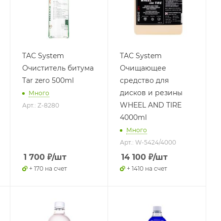
TAC System
TAC System
Очиститель битума
Очищающее
Tar zero 500ml
средство для
дисков и резины
Много
WHEEL AND TIRE
Арт.: Z-8280
4000ml
Много
Арт.: W-5424/4000
1 700
₽
/шт
14 100
₽
/шт
+ 170 на счет
+ 1410 на счет