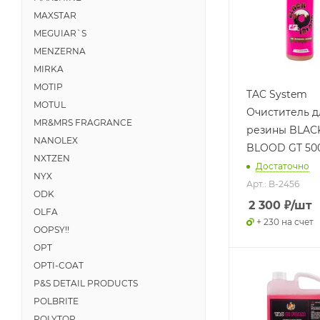
MAXSTAR
MEGUIAR`S
MENZERNA
MIRKA
MOTIP
TAC System
MOTUL
Очиститель д
MR&MRS FRAGRANCE
резины BLAC
NANOLEX
BLOOD GT 50
NXTZEN
Достаточно
NYX
Арт.: B-2456
ODK
2 300
₽
/шт
OLFA
+ 230 на счет
OOPSY!!
OPT
OPTI-COAT
P&S DETAIL PRODUCTS
POLBRITE
POLYTOP