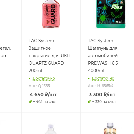
TAC System
TAC System
етал.
Защитное
Шампунь для
ron
покрытие для ЛКП
автомобилей
QUARTZ GUARD
PRE.WASH 6.5
200ml
4000ml
Достаточно
Достаточно
Арт.: Q-1355
Арт.: H-6565/4
4 650
₽
/шт
3 300
₽
/шт
+ 465 на счет
+ 330 на счет