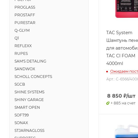
PROGLASS
PROSTAFF
PURESTAR
Q-GLYM
TAC System
Q1
Шампунь пен
REFLEXX
для автомоб
RUPES
TAC CI FOAM
SAM'S DETALING
4000ml
SANDWOX
Ожидаем пос
SCHOLL CONCEPTS
Арт.: C-6566/400
SGCB
SHINE SYSTEMS
8 850
₽
/шт
SHINY GARAGE
+ 885 на счет
SMART OPEN
SOFT99
SONAX
STJARNAGLOSS