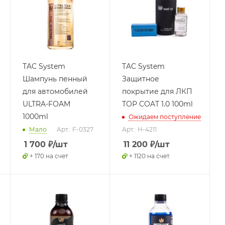
TAC System
TAC System
Шампунь пенный
Защитное
для автомобилей
покрытие для ЛКП
ULTRA-FOAM
TOP COAT 1.0 100ml
1000ml
Ожидаем поступление
Мало
Арт.: F-0327
Арт.: H-4211
1 700
₽
/шт
11 200
₽
/шт
+ 170 на счет
+ 1120 на счет