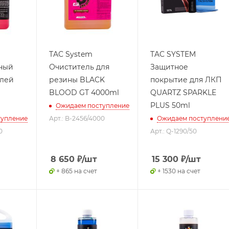
TAC System
TAC SYSTEM
ный
Очиститель для
Защитное
илей
резины BLACK
покрытие для ЛКП
BLOOD GT 4000ml
QUARTZ SPARKLE
PLUS 50ml
Ожидаем поступление
тупление
Арт.: B-2456/4000
Ожидаем поступлени
0
Арт.: Q-1290/50
8 650
₽
/шт
15 300
₽
/шт
+ 865 на счет
+ 1530 на счет