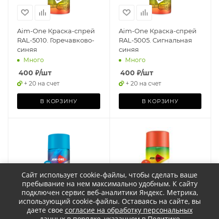
Aim-One Краска-спрей
Aim-One Краска-спрей
RAL-5010. Горечавково-
RAL-5005. Сигнальная
синяя
синяя
Много
Много
400
₽
/шт
400
₽
/шт
+ 20 на счет
+ 20 на счет
В КОРЗИНУ
В КОРЗИНУ
Сайт использует cookie-файлы, чтобы сделать ваше
пребывание на нем максимально удобным. К cайту
подключен сервис веб-аналитики Яндекс. Метрика,
использующий cookie-файлы. Оставаясь на сайте, вы
даете свое
согласие на обработку персональных
данных
в порядке, указанном в
Политике