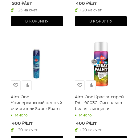
500
₽
/шт
400
₽
/шт
+ 25 на счет
+ 20 на счет
В КОРЗИНУ
В КОРЗИНУ
Aim-One
Aim-One Краска-спрей
Универсальный пенный
RAL-9003G. Сигнально-
очиститель Super Foam
белая глянцевая
650 мл
Много
Много
400
₽
/шт
400
₽
/шт
+ 20 на счет
+ 20 на счет