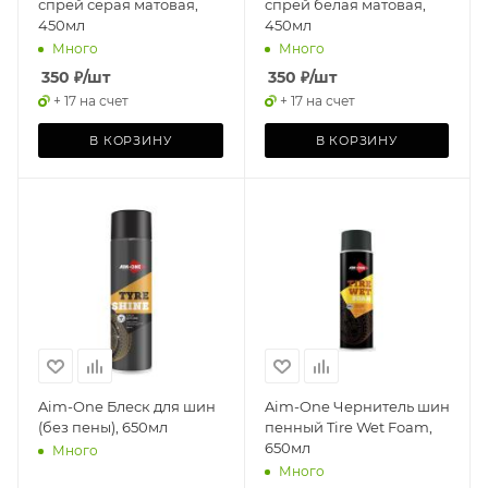
спрей серая матовая,
спрей белая матовая,
450мл
450мл
Много
Много
350
₽
/шт
350
₽
/шт
+ 17 на счет
+ 17 на счет
В КОРЗИНУ
В КОРЗИНУ
Aim-One Блеск для шин
Aim-One Чернитель шин
(без пены), 650мл
пенный Tire Wet Foam,
650мл
Много
Много