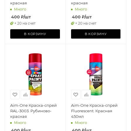
красная
красная
Много
Много
400
₽
/шт
400
₽
/шт
+ 20 на счет
+ 20 на счет
В КОРЗИНУ
В КОРЗИНУ
Aim-One Краска-спрей
Aim-One Краска-спрей
RAL-3003. Рубиново-
Fluorescent. Красная
красная
450мл
Много
Много
400
₽
/шт
400
₽
/шт