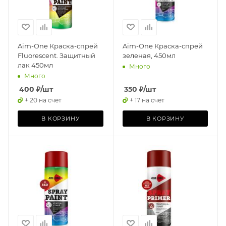
Aim-One Краска-спрей
Aim-One Краска-спрей
Fluorescent. Защитный
зеленая, 450мл
лак 450мл
Много
Много
400
₽
/шт
350
₽
/шт
+ 20 на счет
+ 17 на счет
В КОРЗИНУ
В КОРЗИНУ