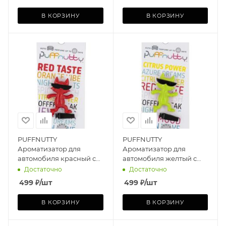
ВАЙБ
В КОРЗИНУ
В КОРЗИНУ
PUFFNUTTY
PUFFNUTTY
Ароматизатор для
Ароматизатор для
автомобиля красный с
автомобиля желтый с
ароматом RED TASTE |
ароматом CUTRUS
Достаточно
Достаточно
КРАСНЫЙ ДЕСЕРТ
POWER | ЭНЕРГИЯ
499
₽
/шт
499
₽
/шт
ЦИТРУСОВ
В КОРЗИНУ
В КОРЗИНУ