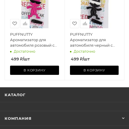
PUFFNUTTY
PUFFNUTTY
Ароматизатор для
Ароматизатор для
автомобиля розовый с
автомобиля черный с
ароматом PINK MOOD |
ароматом COFFE BREAK
Достаточно
Достаточно
РОЗОВОЕ НАСТРОЕНИЕ
| КОФЕ-БРЕЙК
499
₽
/шт
499
₽
/шт
В КОРЗИНУ
В КОРЗИНУ
КАТАЛОГ
КОМПАНИЯ