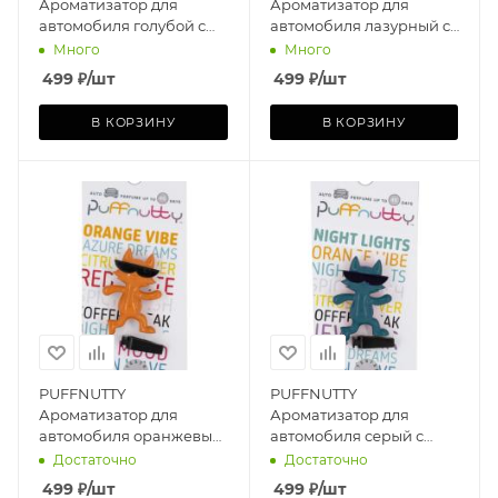
Ароматизатор для
Ароматизатор для
автомобиля голубой с
автомобиля лазурный с
ароматом OCEAN WAVE |
ароматом AZURE DREAM
Много
Много
ОКЕАНСКАЯ ВОЛНА
| ЛАЗУРНАЯ МЕЧТА
499
₽
/шт
499
₽
/шт
В КОРЗИНУ
В КОРЗИНУ
PUFFNUTTY
PUFFNUTTY
Ароматизатор для
Ароматизатор для
автомобиля оранжевый
автомобиля серый с
с ароматом ORANGE
ароматом NIGHT LIGHTS
Достаточно
Достаточно
VIBE | ОРАНЖЕВЫЙ
| НОЧНЫЕ ОГНИ
499
₽
/шт
499
₽
/шт