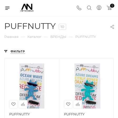
0
PUFFNUTTY
10
—
—
—
Главная
Каталог
БРЕНДЫ
PUFFNUTTY
ФИЛЬТР
PUFFNUTTY
PUFFNUTTY