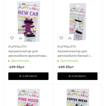
PUFFNUTTY
PUFFNUTTY
Ароматизатор для
Ароматизатор для
автомобиля фиолетовый
автомобиля белый с
с ароматом NEW CAR |
ароматом SPICY FRESH |
Достаточно
Достаточно
НОВАЯ МАШИНА
СВЕЖЕСТЬ СПЕЦИЙ
499
₽
/шт
499
₽
/шт
В КОРЗИНУ
В КОРЗИНУ