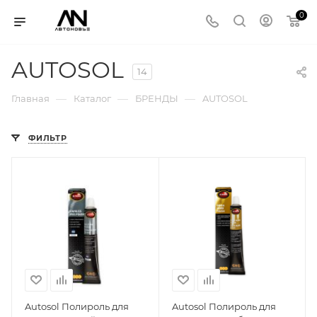
0
AUTOSOL
14
—
—
—
Главная
Каталог
БРЕНДЫ
AUTOSOL
ФИЛЬТР
Autosol Полироль для
Autosol Полироль для