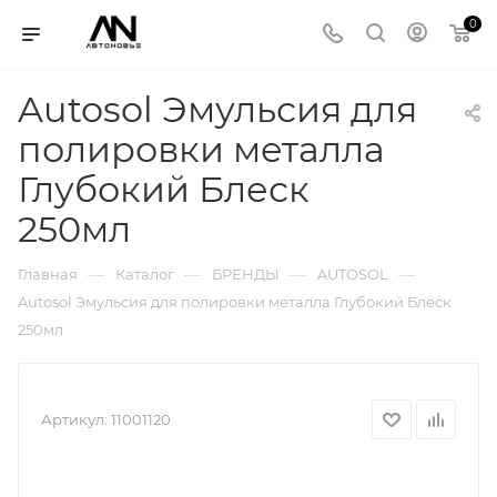
0
Autosol Эмульсия для
полировки металла
Глубокий Блеск
250мл
—
—
—
—
Главная
Каталог
БРЕНДЫ
AUTOSOL
Autosol Эмульсия для полировки металла Глубокий Блеск
250мл
Артикул:
11001120