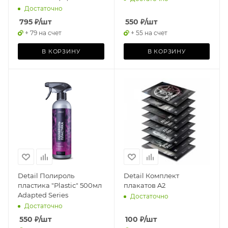
Достаточно
795
₽
/шт
550
₽
/шт
+ 79 на счет
+ 55 на счет
В КОРЗИНУ
В КОРЗИНУ
Detail Полироль
Detail Комплект
пластика "Plastic" 500мл
плакатов A2
Adapted Series
Достаточно
Достаточно
550
₽
/шт
100
₽
/шт