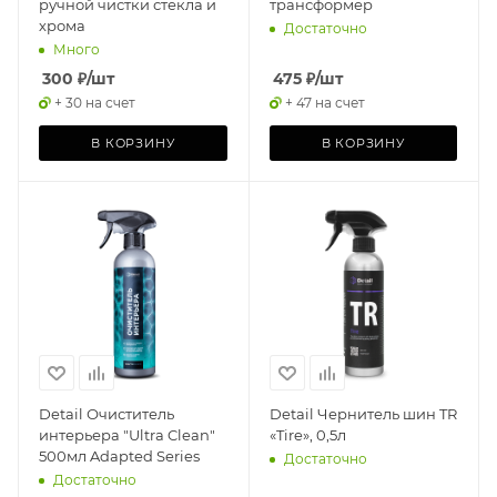
ручной чистки стекла и
трансформер
хрома
Достаточно
Много
300
₽
/шт
475
₽
/шт
+ 30 на счет
+ 47 на счет
В КОРЗИНУ
В КОРЗИНУ
Detail Очиститель
Detail Чернитель шин TR
интерьера "Ultra Clean"
«Tire», 0,5л
500мл Adapted Series
Достаточно
Достаточно