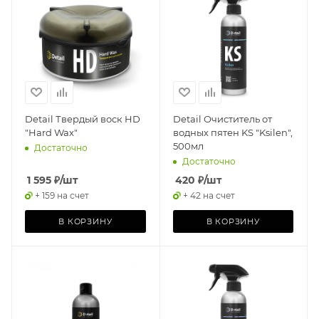
Detail Твердый воск HD
Detail Очиститель от
"Hard Wax"
водных пятен KS "Ksilen",
500мл
Достаточно
Достаточно
1 595
₽
/шт
420
₽
/шт
+ 159 на счет
+ 42 на счет
В КОРЗИНУ
В КОРЗИНУ