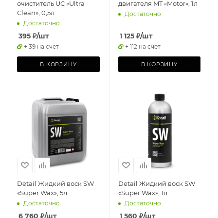
очиститель UC «Ultra
двигателя MT «Motor», 1л
Clean», 0,5л
Достаточно
Достаточно
395
₽
/шт
1 125
₽
/шт
+ 39 на счет
+ 112 на счет
В КОРЗИНУ
В КОРЗИНУ
Detail Жидкий воск SW
Detail Жидкий воск SW
«Super Wax», 5л
«Super Wax», 1л
Достаточно
Достаточно
6 760
₽
/шт
1 560
₽
/шт