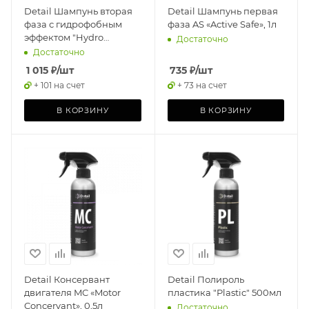
Detail Шампунь вторая
Detail Шампунь первая
фаза с гидрофобным
фаза AS «Active Safe», 1л
эффектом "Hydro
Достаточно
Shampoo" 1л
Достаточно
1 015
₽
/шт
735
₽
/шт
+ 101 на счет
+ 73 на счет
В КОРЗИНУ
В КОРЗИНУ
Detail Консервант
Detail Полироль
двигателя MC «Motor
пластика "Plastic" 500мл
Concervant», 0,5л
Достаточно