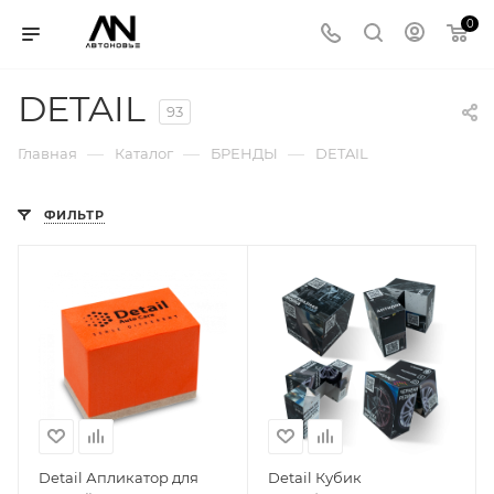
0
DETAIL
93
—
—
—
Главная
Каталог
БРЕНДЫ
DETAIL
ФИЛЬТР
Detail Апликатор для
Detail Кубик