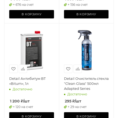
+ 676 на счет
+ 156 на счет
В КОРЗИНУ
В КОРЗИНУ
Detail Антибитум BT
Detail Очиститель стекла
«Bitum», 1л
"Clean Glass" 500мл
Adapted Series
Достаточно
Достаточно
1 200
₽
/шт
295
₽
/шт
+ 120 на счет
+ 29 на счет
В КОРЗИНУ
В КОРЗИНУ