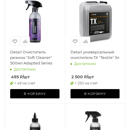
Detail Очиститель
Detail универсальный
резины "Soft Cleaner"
очиститель TX "Textile" 5л
500мл Adapted Series
Достаточно
Достаточно
495
₽
/шт
2 500
₽
/шт
+ 49 на счет
+ 250 на счет
В КОРЗИНУ
В КОРЗИНУ