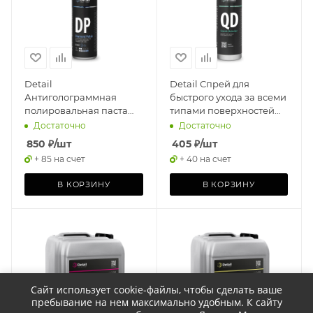
Detail
Detail Спрей для
Антиголограммная
быстрого ухода за всеми
полировальная паста
типами поверхностей
DP "Diamond Polish" 250
QD "Quick Detailer" 500
Достаточно
Достаточно
мл
мл
850
₽
/шт
405
₽
/шт
+ 85 на счет
+ 40 на счет
В КОРЗИНУ
В КОРЗИНУ
Сайт использует cookie-файлы, чтобы сделать ваше
пребывание на нем максимально удобным. К cайту