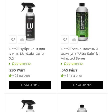
Detail Лубрикант для
Detail Бесконтактный
глины LU «Lubricant»
шампунь "Ultra Safe" 1л
0,5л
Adapted Series
Достаточно
Достаточно
295
₽
/шт
545
₽
/шт
+ 29 на счет
+ 54 на счет
В КОРЗИНУ
В КОРЗИНУ