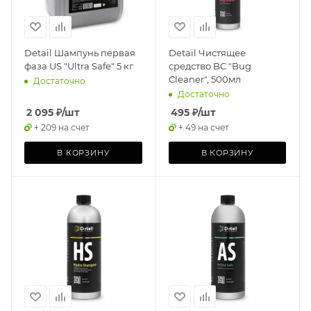
Detail Шампунь первая
Detail Чистящее
фаза US "Ultra Safe" 5 кг
средство BC "Bug
Cleaner", 500мл
Достаточно
Достаточно
2 095
₽
/шт
495
₽
/шт
+ 209 на счет
+ 49 на счет
В КОРЗИНУ
В КОРЗИНУ