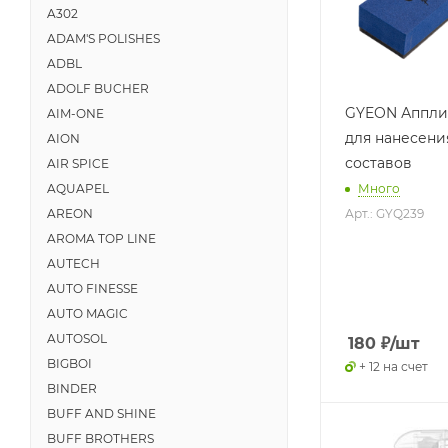
A302
ADAM'S POLISHES
ADBL
ADOLF BUCHER
GYEON Аппли
AIM-ONE
для нанесени
AION
составов
AIR SPICE
Много
AQUAPEL
Арт.: GYQ239
AREON
AROMA TOP LINE
AUTECH
AUTO FINESSE
AUTO MAGIC
AUTOSOL
180
₽
/шт
BIGBOI
+ 12 на счет
BINDER
BUFF AND SHINE
BUFF BROTHERS