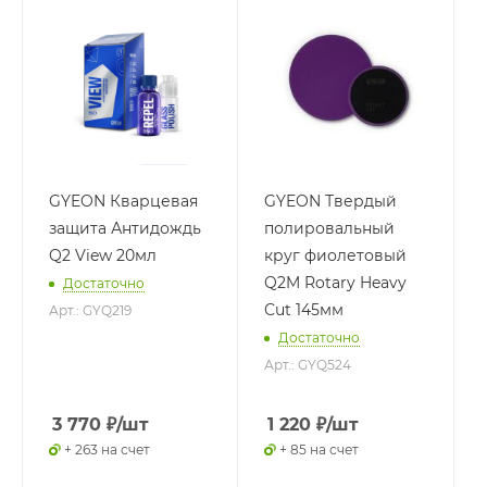
GYEON Кварцевая
GYEON Твердый
защита Антидождь
полировальный
Q2 View 20мл
круг фиолетовый
Q2M Rotary Heavy
Достаточно
Cut 145мм
Арт.: GYQ219
Достаточно
Арт.: GYQ524
3 770
₽
/шт
1 220
₽
/шт
+ 263 на счет
+ 85 на счет