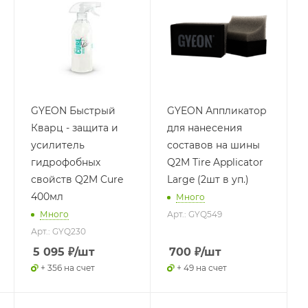
GYEON Быстрый
GYEON Аппликатор
Кварц - защита и
для нанесения
усилитель
составов на шины
гидрофобных
Q2M Tire Applicator
свойств Q2M Cure
Large (2шт в уп.)
400мл
Много
Много
Арт.: GYQ549
Арт.: GYQ230
5 095
₽
/шт
700
₽
/шт
+ 356 на счет
+ 49 на счет