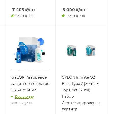
7 405
₽
/шт
5 040
₽
/шт
+ 518 на счет
+ 352 на счет
GYEON Кварцевое
GYEON Infinite Q2
защитное покрытие
Base Type 2 (30ml) +
Q2 Pure 50мл
Top Coat (30ml)
Набор
Достаточно
Сертифицированный
Арт.: GYQ299
партнер