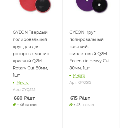
GYEON Твердый
GYEON Круг
полировальный
полировальный
круг для для
жесткий,
роторных машин
фиолетовый Q2M
красный Q2M
Eccentric Heavy Cut
Rotary Cut 80мм,
80мм, 1шт
1шт
Много
Много
Арт.: GYQ515
Арт.: GYQ525
660
₽
/шт
615
₽
/шт
+ 46 на счет
+ 43 на счет