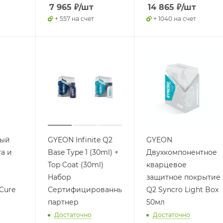
7 965
₽
/шт
14 865
₽
/шт
+ 557 на счет
+ 1040 на счет
рый
GYEON Infinite Q2
GYEON
та и
Base Type 1 (30ml) +
Двухкомпонентное
Top Coat (30ml)
кварцевое
Набор
защитное покрытие
Cure
Сертифицированный
Q2 Syncro Light Box
партнер
50мл
Достаточно
Достаточно