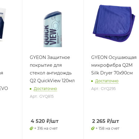
GYEON Защитное
GYEON Осушающая
покрытие для
микрофибра Q2M
ая
стекол антидождь
Silk Dryer 70x90см
Q2 QuickView 120мл
Достаточно
 EVO
Достаточно
Арт.: GYQ295
)
Арт.: GYQ815
4 520
₽
/шт
2 265
₽
/шт
+ 316 на счет
+ 158 на счет