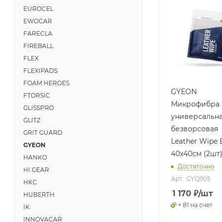
EUROCEL
EWOCAR
FARECLA
FIREBALL
FLEX
FLEXIPADS
FOAM HEROES
GYEON
FTORSIC
Микрофибра
GLISSPRO
универсальн
GLITZ
безворсовая
GRIT GUARD
Leather Wipe
GYEON
40x40см (2шт
HANKO
Достаточно
HI GEAR
Арт.: GYQ905
HKC
1 170
₽
/шт
HUBERTH
+ 81 на счет
IK
INNOVACAR