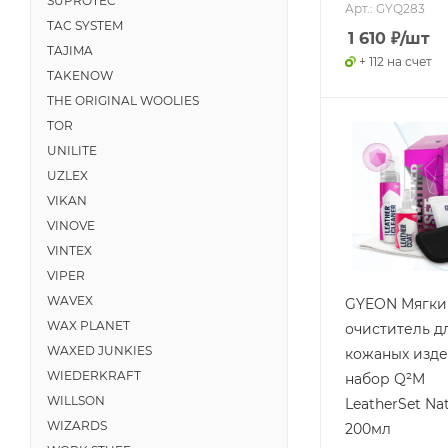
SUPROTEC
Арт.: GYQ283
TAC SYSTEM
1 610
₽
/шт
TAJIMA
+ 112 на счет
TAKENOW
THE ORIGINAL WOOLIES
TOR
UNILITE
UZLEX
VIKAN
VINOVE
VINTEX
VIPER
WAVEX
GYEON Мягки
WAX PLANET
очиститель д
WAXED JUNKIES
кожаных изде
WIEDERKRAFT
набор Q²M
WILLSON
LeatherSet Nat
WIZARDS
200мл