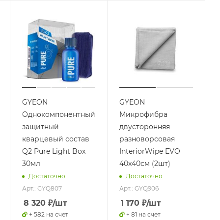
GYEON
GYEON
Однокомпонентный
Микрофибра
защитный
двусторонняя
кварцевый состав
разноворсовая
Q2 Pure Light Box
InteriorWipe EVO
30мл
40x40см (2шт)
Достаточно
Достаточно
Арт.: GYQ807
Арт.: GYQ906
8 320
₽
/шт
1 170
₽
/шт
+ 582 на счет
+ 81 на счет