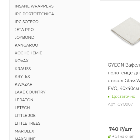
INSANE WRAPPERS
IPC PORTOTECNICA
IPC SOTECO
JETA PRO
JOYBOND
KANGAROO
KOCHCHEMIE
KOVAX
GYEON Вафел
KRAUSS
полотенце дл
KRYTEX
стекол Glass
KWAZAR
EVO, 40х40см
LAKE COUNTRY
Достаточно
LERATON
Арт.: GYQ907
LETECH
LITTLE JOE
LITTLE TREES
740
₽
/шт
MAROLEX
+ 51 на счет
MAXSHINE