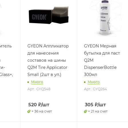
итель
GYEON Аппликатор
GYEON Мерная
для нанесения
бутылка для паст
м
составов на шины
Q2M
ти-
Q2M Tire Applicator
DispenserBottle
lass+,
Small (2шт в уп.)
300мл
Много
Много
Арт.: GYQ548
Арт.: GYQ264
520
₽
/шт
305
₽
/шт
+ 36 на счет
+ 21 на счет