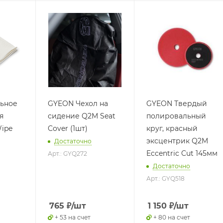
ьное
GYEON Чехол на
GYEON Твердый
я
сидение Q2M Seat
полировальный
Wipe
Cover (1шт)
круг, красный
эксцентрик Q2M
Достаточно
Eccentric Cut 145мм
Арт.: GYQ272
Достаточно
Арт.: GYQ518
765
₽
/шт
1 150
₽
/шт
+ 53 на счет
+ 80 на счет