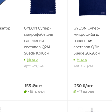
катор
GYEON Супер-
GYEON Супер-
я
микрофиба для
микрофиба для
нанесения
нанесения
составов Q2M
составов Q2M
Suede 10х10см
Suede 20х20см
Много
Много
Арт.: GYQ240
Арт.: GYQ241
155
₽
/шт
250
₽
/шт
+ 10 на счет
+ 17 на счет