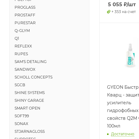
5 055
₽
/шт
PROGLASS
+ 353 на счет
PROSTAFF
PURESTAR
Q-GLYM
Q1
REFLEXX
RUPES
SAM'S DETALING
SANDWOX
SCHOLL CONCEPTS
SGCB
GYEON Быст
SHINE SYSTEMS
Кварц - защи
SHINY GARAGE
усилитель
SMART OPEN
гидрофобных
SOFT99
свойств Q2M 
SONAX
100мл
STJARNAGLOSS
Достаточно