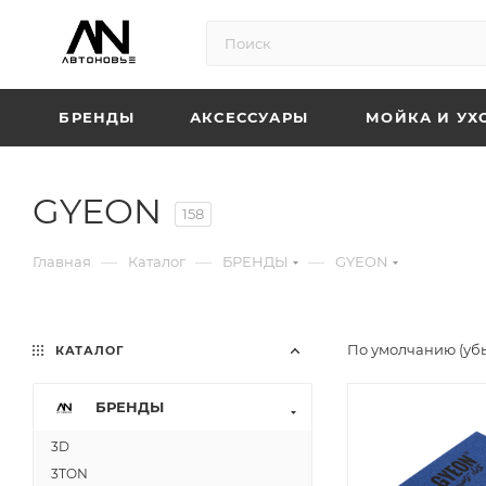
БРЕНДЫ
АКСЕССУАРЫ
МОЙКА И УХ
GYEON
158
—
—
—
Главная
Каталог
БРЕНДЫ
GYEON
По умолчанию (уб
КАТАЛОГ
БРЕНДЫ
3D
3TON