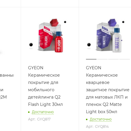
GYEON
GYEON
ванный
Керамическое
Керамическое
покрытие для
кварцевое
ми
мобильного
защитное покрытие
Q2M
детейлинга Q2
для матовых ЛКП и
Flash Light 30мл
пленок Q2 Matte
Light box 50мл
Достаточно
Арт.: GYQ817
Достаточно
Арт.: GYQ814