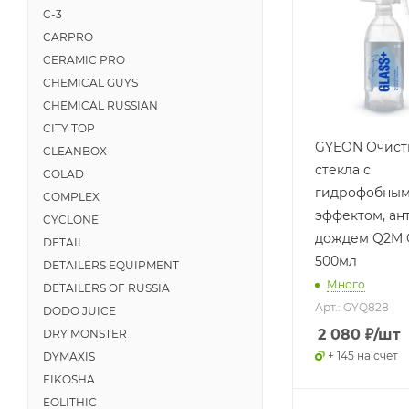
C-3
CARPRO
CERAMIC PRO
CHEMICAL GUYS
CHEMICAL RUSSIAN
CITY TOP
GYEON Очист
CLEANBOX
стекла с
COLAD
гидрофобны
COMPLEX
эффектом, ан
CYCLONE
дождем Q2M G
DETAIL
500мл
DETAILERS EQUIPMENT
Много
DETAILERS OF RUSSIA
Арт.: GYQ828
DODO JUICE
2 080
₽
/шт
DRY MONSTER
+ 145 на счет
DYMAXIS
EIKOSHA
EOLITHIC