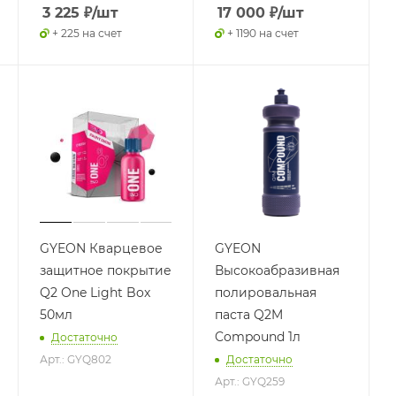
3 225
₽
/шт
17 000
₽
/шт
+ 225 на счет
+ 1190 на счет
GYEON Кварцевое
GYEON
защитное покрытие
Высокоабразивная
Q2 One Light Box
полировальная
50мл
паста Q2M
Compound 1л
Достаточно
Арт.: GYQ802
Достаточно
Арт.: GYQ259