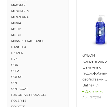
MAXSTAR
MEGUIAR`S
MENZERNA
MIRKA
MOTIP
MOTUL
MR&MRS FRAGRANCE
NANOLEX
NXTZEN
GYEON
NYX
Концентриро
ODK
шампунь с
OLFA
гидрофобны
OOPSY!!
свойствами 
OPT
Bathe+ 1л
OPTI-COAT
Достаточно
P&S DETAIL PRODUCTS
Арт.: GYQ292
POLBRITE
POLYTOP