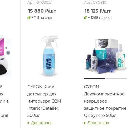
Арт.: GYQ305/1
Арт.: GYQ810
15 880
₽
/шт
18 125
₽
/шт
+ 1111 на счет
+ 1268 на счет
й
GYEON Квик-
GYEON
ля
детейлер для
Двухкомпонентное
лий,
интерьера Q2M
кварцевое
InteriorDetailer,
защитное покрытие
ural
500мл
Q2 Syncro 50мл
Достаточно
Достаточно