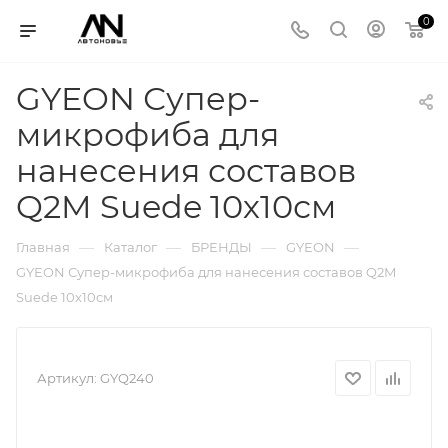
0
GYEON Супер-
микрофиба для
нанесения составов
Q2M Suede 10х10см
—
—
—
—
Главная
Каталог
БРЕНДЫ
GYEON
GYEON Супер-микрофиба для нанесения составов Q2M
Suede 10х10см
Артикул:
GYQ240