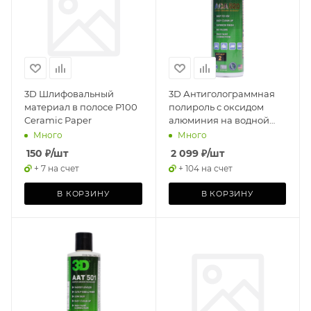
3D Шлифовальный
3D Антиголограммная
материал в полосе P100
полироль с оксидом
Ceramic Paper
алюминия на водной
основе ACA 520 Finishing
Много
Много
Polish 0,237л
150
₽
/шт
2 099
₽
/шт
+ 7 на счет
+ 104 на счет
В КОРЗИНУ
В КОРЗИНУ