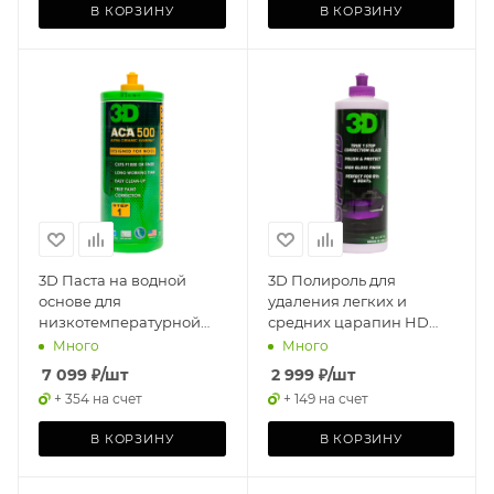
В КОРЗИНУ
В КОРЗИНУ
3D Паста на водной
3D Полироль для
основе для
удаления легких и
низкотемпературной
средних царапин HD
полировки ACA 500 Cut
Speed 0,41л
Много
Много
Compound 0,95л
7 099
₽
/шт
2 999
₽
/шт
+ 354 на счет
+ 149 на счет
В КОРЗИНУ
В КОРЗИНУ