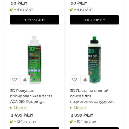
90
₽
/шт
90
₽
/шт
+ 4 на счет
+ 4 на счет
В КОРЗИНУ
В КОРЗИНУ
3D Режущая
3D Паста на водной
полировальная паста
основе для
ACA 510 Rubbing
низкотемпературной
Compound 0,237
полировки ACA 500 Cut
Много
Много
Compound 0,237л
2 499
₽
/шт
2 099
₽
/шт
+ 124 на счет
+ 104 на счет