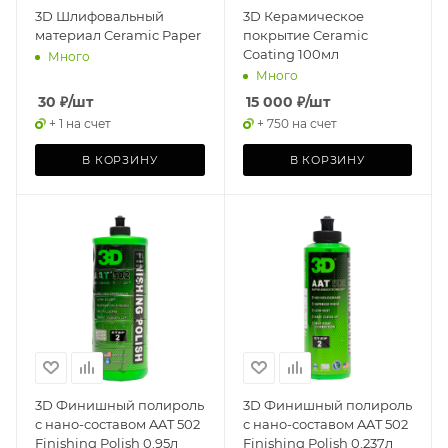
3D Шлифовальный
3D Керамическое
материал Ceramic Paper
покрытие Ceramic
Coating 100мл
Много
Много
30
₽
/шт
15 000
₽
/шт
+ 1 на счет
+ 750 на счет
В КОРЗИНУ
В КОРЗИНУ
3D Финишный полироль
3D Финишный полироль
с нано-составом AAT 502
с нано-составом AAT 502
Finishing Polish 0.95л
Finishing Polish 0.237л