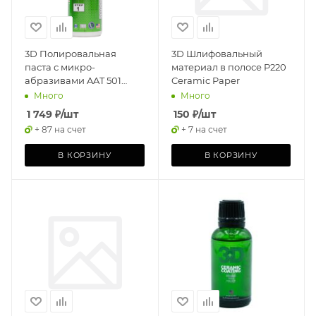
3D Полировальная
3D Шлифовальный
паста с микро-
материал в полосе P220
абразивами AAT 501
Ceramic Paper
Cutting Compound
Много
Много
0,237л
1 749
₽
/шт
150
₽
/шт
+ 87 на счет
+ 7 на счет
В КОРЗИНУ
В КОРЗИНУ