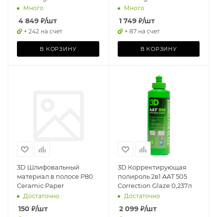
Много
Много
4 849
₽
/шт
1 749
₽
/шт
+ 242 на счет
+ 87 на счет
В КОРЗИНУ
В КОРЗИНУ
3D Шлифовальный
3D Корректирующая
материал в полосе P80
полироль 2в1 AAT 505
Ceramic Paper
Correction Glaze 0,237л
Достаточно
Достаточно
150
₽
/шт
2 099
₽
/шт