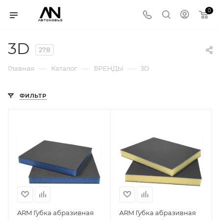
0
3D
278
—
—
—
Главная
Каталог
БРЕНДЫ
3D
ФИЛЬТР
ARM Губка абразивная
ARM Губка абразивная