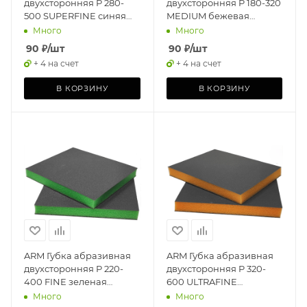
двухсторонняя P 280-
двухсторонняя P 180-320
500 SUPERFINE синяя
MEDIUM бежевая
120х98х13мм
120х98х13мм
Много
Много
90
₽
/шт
90
₽
/шт
+ 4 на счет
+ 4 на счет
В КОРЗИНУ
В КОРЗИНУ
ARM Губка абразивная
ARM Губка абразивная
двухсторонняя P 220-
двухсторонняя P 320-
400 FINE зеленая
600 ULTRAFINE
120х98х13мм
оранжевая 120х98х13мм
Много
Много