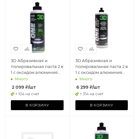
3D Абразивная и
3D Абразивная и
полировальная паста 2 в
полировальная паста 2 в
1 с оксидом алюминия
1 с оксидом алюминия
One Hybrid 0,237л
One Hybrid 0,95л
Много
Много
2 099
₽
/шт
6 299
₽
/шт
+ 104 на счет
+ 314 на счет
В КОРЗИНУ
В КОРЗИНУ