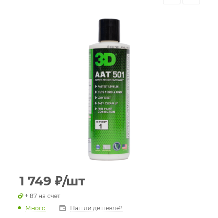
1 749
₽
/шт
+ 87 на счет
Много
Нашли дешевле?