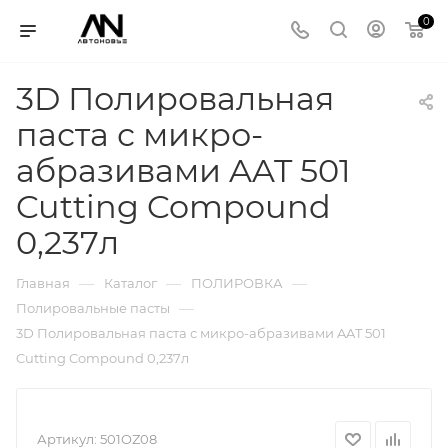
0
3D Полировальная
паста с микро-
абразивами AAT 501
Cutting Compound
0,237л
—
—
—
Главная
Каталог
ПОЛИРОВКА
—
Полировальные пасты
3D Полировальная паста с микро-абразивами AAT 501
Cutting Compound 0,237л
Артикул:
501OZ08