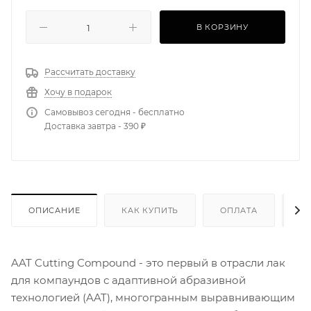
В КОРЗИНУ
Рассчитать доставку
Хочу в подарок
Самовывоз сегодня - бесплатно
Доставка завтра - 390 ₽
ОПИСАНИЕ
КАК КУПИТЬ
ОПЛАТА
Д
AAT Cutting Compound - это первый в отрасли лак
для компаундов с адаптивной абразивной
технологией (AAT), многогранным выравнивающим