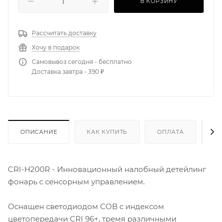
В КОРЗИНУ
Рассчитать доставку
Хочу в подарок
Самовывоз сегодня - бесплатно
Доставка завтра - 390 ₽
ОПИСАНИЕ
КАК КУПИТЬ
ОПЛАТА
Д
CRI-H200R - Инновационный налобный детейлинг
фонарь с сенсорным управлением.
Оснащен светодиодом COB с индексом
цветопередачи CRI 96+, тремя различными