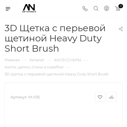
0
3D Щетка с перьевой
щетиной Heavy Duty
Short Brush
—
—
—
Главная
Каталог
АКСЕССУАРЫ
—
Кисти, щетки, сгоны и скребки
3D Щетка с перьевой щетиной Heavy Duty Short Brush
Артикул:
M-03S