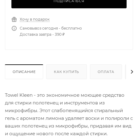
ПОДПИСАТЬСЯ
Хочу в подарок
Самовывоз сегодня - бесплатно
Доставка завтра - 390 ₽
ОПИСАНИЕ
КАК КУПИТЬ
ОПЛАТА
Д
Towel Kleen - это экономичное моющее средство
для стирки полотенец и инструментов из
микрофибры. Этот слабопенящийся стиральный
гель с ароматом лимона удаляет воски и полироли с
ваших полотенец из микрофибры, придавая им вид
и ощущение нового после каждой стирки.