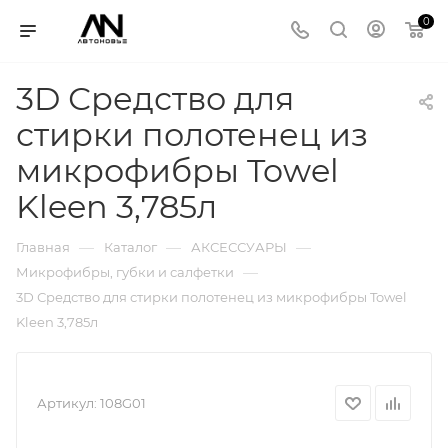
0
3D Средство для
стирки полотенец из
микрофибры Towel
Kleen 3,785л
—
—
—
Главная
Каталог
АКСЕССУАРЫ
—
Микрофибры, губки и салфетки
3D Средство для стирки полотенец из микрофибры Towel
Kleen 3,785л
Артикул:
108G01