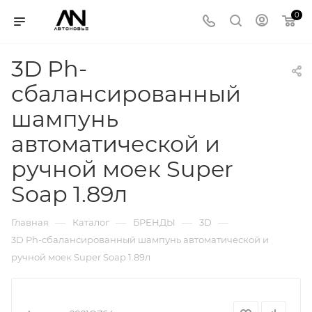
0
3D Ph-
сбалансированный
шампунь
автоматической и
ручной моек Super
Soap 1.89л
—
—
—
—
Главная
Каталог
БРЕНДЫ
3D
3D Ph-сбалансированный шампунь автоматической и
ручной моек Super Soap 1.89л