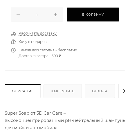
В КОРЗИНУ
Рассчитать доставку
Хочу в подарок
Самовывоз сегодня - бесплатно
Доставка завтра - 390 ₽
ОПИСАНИЕ
КАК КУПИТЬ
ОПЛАТА
Д
Super Soap от 3D Car Care –
высоконцентрированный pH-нейтральный шампунь
для мойки автомобиля