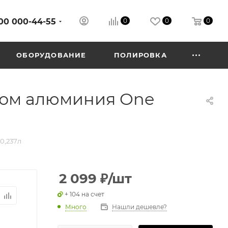
00 000-44-55
0
0
0
ОБОРУДОВАНИЕ
ПОЛИРОВКА
идом алюминия One
0,237л
2 099
₽
/шт
+ 104 на счет
Много
Нашли дешевле?