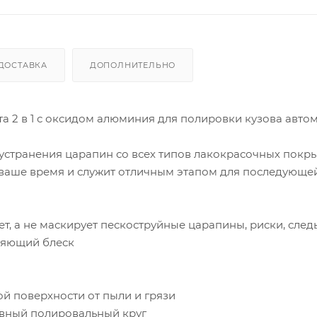
ДОСТАВКА
ДОПОЛНИТЕЛЬНО
та 2 в 1 с оксидом алюминия для полировки кузова авто
устранения царапин со всех типов лакокрасочных покр
 ваше время и служит отличным этапом для последующе
т, а не маскирует пескоструйные царапины, риски, след
ияющий блеск
й поверхности от пыли и грязи
ивный полировальный круг