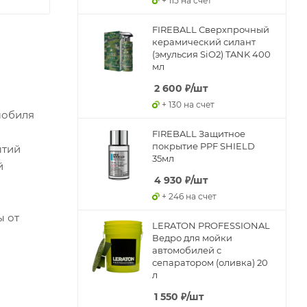
+ 115 на счет
FIREBALL Сверхпрочный
керамический силант
(эмульсия SiO2) TANK 400
мл
2 600
₽
/шт
+ 130 на счет
мобиля
FIREBALL Защитное
покрытие PPF SHIELD
ытий
35мл
й
4 930
₽
/шт
+ 246 на счет
ы от
LERATON PROFESSIONAL
Ведро для мойки
автомобилей с
сепаратором (оливка) 20
л
1 550
₽
/шт