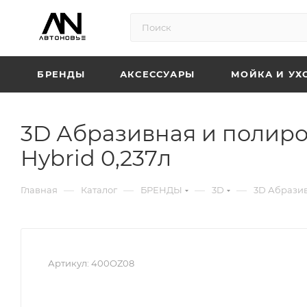
БРЕНДЫ
АКСЕССУАРЫ
МОЙКА И УХ
3D Абразивная и полиро
Hybrid 0,237л
—
—
—
—
Главная
Каталог
БРЕНДЫ
3D
3D Абразив
Артикул:
400OZ08