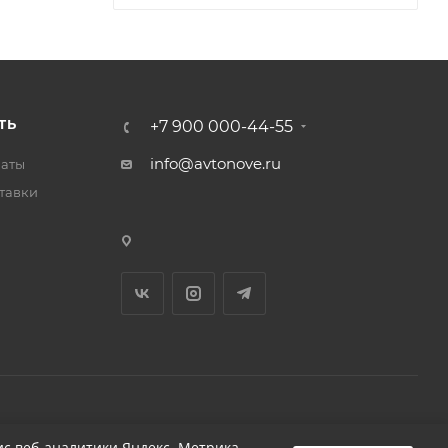
ТЬ
+7 900 000-44-55
info@avtonove.ru
латы
тавки
Разработано в KAPUSTA LAB
с веб-аналитики Яндекс. Метрика,