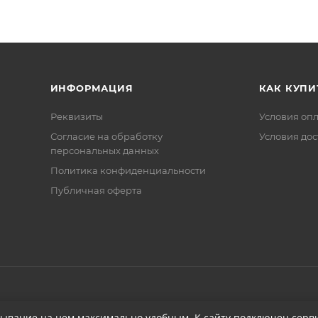
ИНФОРМАЦИЯ
КАК КУПИ
Реквизиты
Условия оп
Соглаcие на обработку
Условия дос
персональных данных
Политика конфиденциальности
Публичная оферта
бывание на нем максимально удобным. К cайту подключен серви