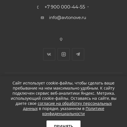
+7 900 000-44-55
info@avtonove.ru
Сайт использует cookie-файлы, чтобы сделать ваше
пребывание на нем максимально удобным. К cайту
2026 © ДЕТЕЙЛИНГ-МАРКЕТ АВТОНОВЬЕ
подключен сервис веб-аналитики Яндекс. Метрика,
использующий cookie-файлы. Оставаясь на сайте, вы
даете свое
согласие на обработку персональных
данных
в порядке, указанном в
Политике
конфиденциальности
Разработано в KAPUSTA LAB
Бесплатная доставка
ПРИНЯТЬ