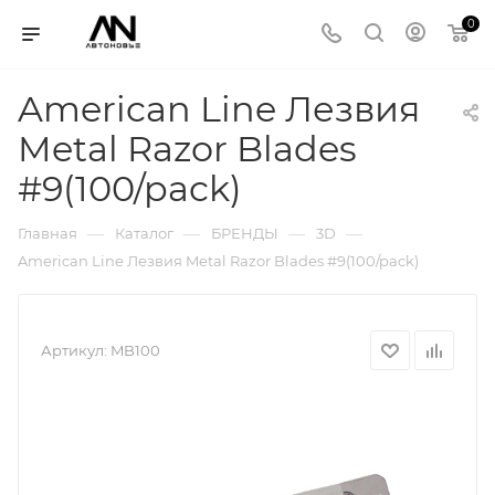
0
American Line Лезвия
Metal Razor Blades
#9(100/pack)
—
—
—
—
Главная
Каталог
БРЕНДЫ
3D
American Line Лезвия Metal Razor Blades #9(100/pack)
Артикул:
MB100