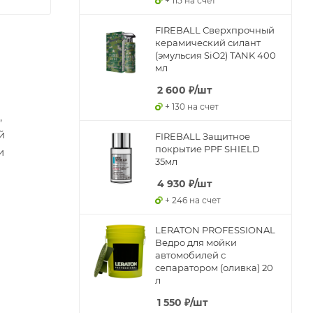
+ 115 на счет
FIREBALL Сверхпрочный
керамический силант
(эмульсия SiO2) TANK 400
мл
2 600
₽
/шт
+ 130 на счет
,
й
FIREBALL Защитное
покрытие PPF SHIELD
и
35мл
4 930
₽
/шт
+ 246 на счет
LERATON PROFESSIONAL
Ведро для мойки
автомобилей с
сепаратором (оливка) 20
л
1 550
₽
/шт