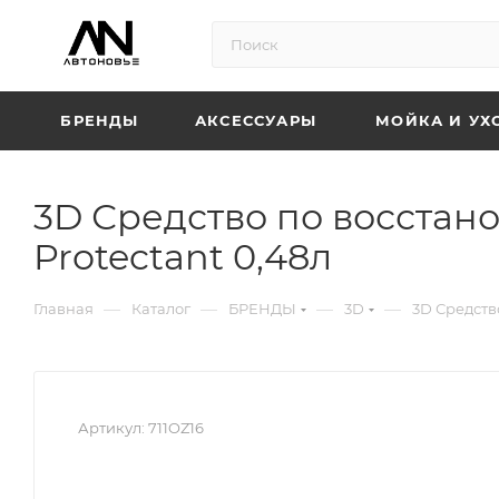
БРЕНДЫ
АКСЕССУАРЫ
МОЙКА И УХ
3D Средство по восстан
Protectant 0,48л
—
—
—
—
Главная
Каталог
БРЕНДЫ
3D
3D Средств
Артикул:
711OZ16