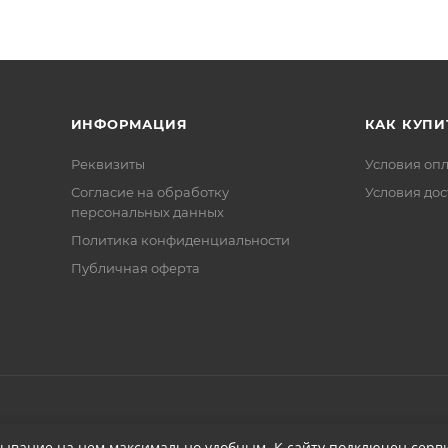
ИНФОРМАЦИЯ
КАК КУПИ
Реквизиты
Условия оп
Соглаcие на обработку
Условия дос
персональных данных
Политика конфиденциальности
Публичная оферта
бывание на нем максимально удобным. К cайту подключен серви