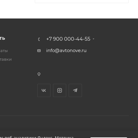
ТЬ
+7 900 000-44-55
info@avtonove.ru
латы
тавки
Разработано в KAPUSTA LAB
с веб-аналитики Яндекс. Метрика,