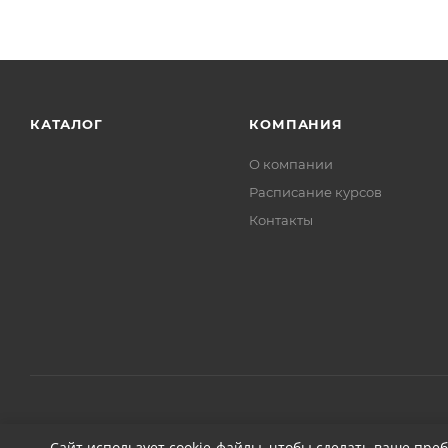
КАТАЛОГ
КОМПАНИЯ
О компании
Расписание курсов
Контакты
2026 © ДЕТЕЙЛИНГ-МАРКЕТ АВТОНОВЬЕ
Сайт использует cookie-файлы, чтобы сделать ваше пре