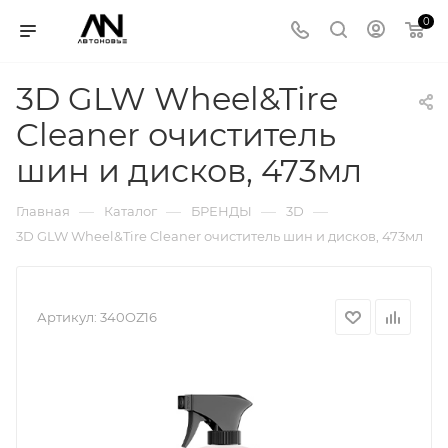
0
3D GLW Wheel&Tire
Cleaner очиститель
шин и дисков, 473мл
—
—
—
—
Главная
Каталог
БРЕНДЫ
3D
3D GLW Wheel&Tire Cleaner очиститель шин и дисков, 473мл
Артикул:
340OZ16