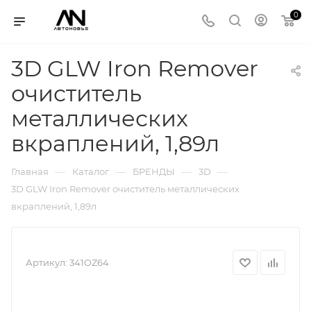
0
3D GLW Iron Remover
очиститель
металлических
вкраплений, 1,89л
—
—
—
—
Главная
Каталог
БРЕНДЫ
3D
3D GLW Iron Remover очиститель металлических
вкраплений, 1,89л
Артикул:
341OZ64