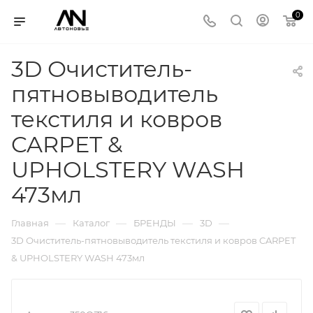
0
3D Очиститель-
пятновыводитель
текстиля и ковров
CARPET &
UPHOLSTERY WASH
473мл
—
—
—
—
Главная
Каталог
БРЕНДЫ
3D
3D Очиститель-пятновыводитель текстиля и ковров CARPET
& UPHOLSTERY WASH 473мл