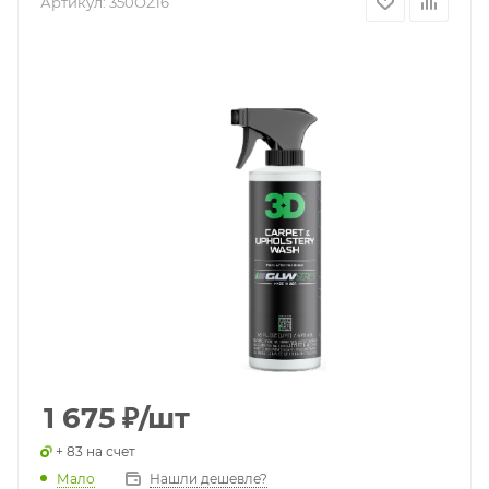
Артикул:
350OZ16
1 675
₽
/шт
+ 83 на счет
Мало
Нашли дешевле?