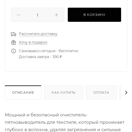
В КОРЗИНУ
Рассчитать доставку
Хочу в подарок
Самовывоз сегодня - бесплатно
Доставка завтра - 390 ₽
ОПИСАНИЕ
КАК КУПИТЬ
ОПЛАТА
Д
Мощный и безопасный очиститель-
пятновыводитель для текстиля, который проникает
глубоко в волокна, удаляя загрязнения и сильные