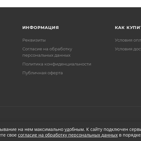
ИНФОРМАЦИЯ
КАК КУПИ
Реквизиты
Условия оп
Соглаcие на обработку
Условия дос
персональных данных
Политика конфиденциальности
Публичная оферта
бывание на нем максимально удобным. К cайту подключен серви
ете свое
согласие на обработку персональных данных
в порядке