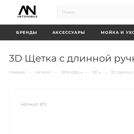
БРЕНДЫ
АКСЕССУАРЫ
МОЙКА И УХ
3D Щетка с длинной ру
—
—
—
—
Главная
Каталог
БРЕНДЫ
3D
3D Щетка с
Артикул:
872