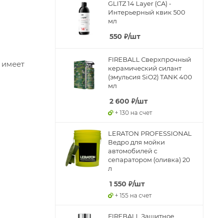
GLITZ 14 Layer (CA) -
Интерьерный квик 500
мл
550
₽
/шт
FIREBALL Сверхпрочный
 имеет
керамический силант
(эмульсия SiO2) TANK 400
мл
2 600
₽
/шт
+ 130 на счет
LERATON PROFESSIONAL
Ведро для мойки
автомобилей с
сепаратором (оливка) 20
л
1 550
₽
/шт
+ 155 на счет
FIREBALL Защитное