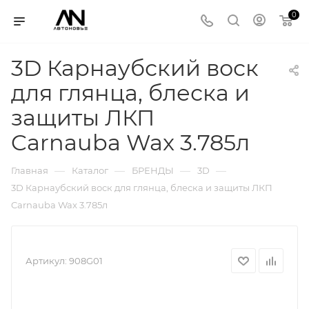
0
3D Карнаубский воск
для глянца, блеска и
защиты ЛКП
Carnauba Wax 3.785л
—
—
—
—
Главная
Каталог
БРЕНДЫ
3D
3D Карнаубский воск для глянца, блеска и защиты ЛКП
Carnauba Wax 3.785л
Артикул:
908G01