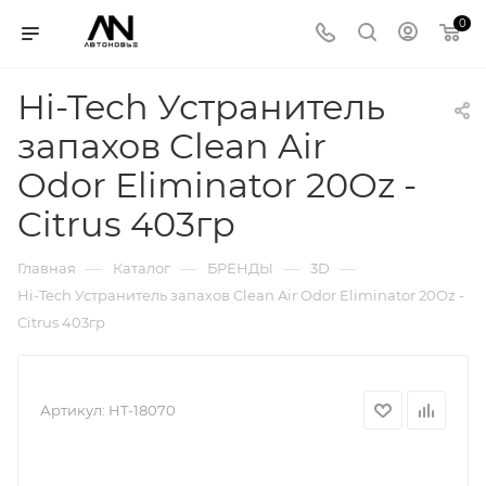
0
Hi-Tech Устранитель
запахов Clean Air
Odor Eliminator 20Oz -
Citrus 403гр
—
—
—
—
Главная
Каталог
БРЕНДЫ
3D
Hi-Tech Устранитель запахов Clean Air Odor Eliminator 20Oz -
Citrus 403гр
Артикул:
HT-18070