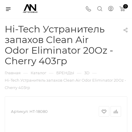
0
Hi-Tech Устранитель
запахов Clean Air
Odor Eliminator 20Oz -
Cherry 403гр
—
—
—
—
Главная
Каталог
БРЕНДЫ
3D
Hi-Tech Устранитель запахов Clean Air Odor Eliminator 20Oz -
Cherry 403гр
Артикул:
HT-18080