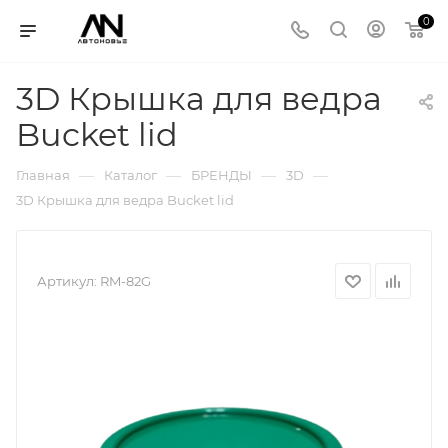
0
3D Крышка для ведра
Bucket lid
—
—
—
—
Главная
Каталог
БРЕНДЫ
3D
3D Крышка для ведра Bucket lid
Артикул:
RM-82G