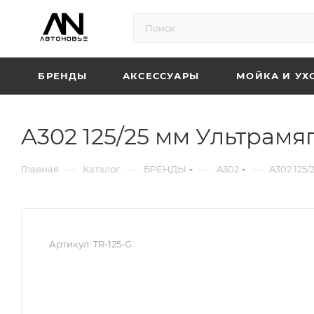
БРЕНДЫ
АКСЕССУАРЫ
МОЙКА И УХ
A302 125/25 мм Ультрам
—
—
—
—
Главная
Каталог
БРЕНДЫ
A302
A302 125
Артикул:
TR-125-G