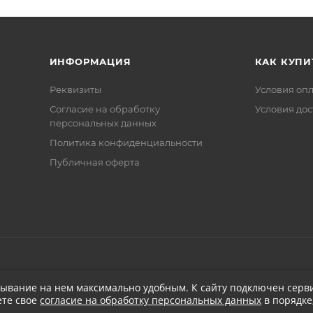
ИНФОРМАЦИЯ
КАК КУПИ
Реквизиты
Условия оп
Соглаcие на обработку
Условия дос
персональных данных
Политика конфиденциальности
Публичная оферта
бывание на нем максимально удобным. К cайту подключен серви
ете свое
согласие на обработку персональных данных
в порядке