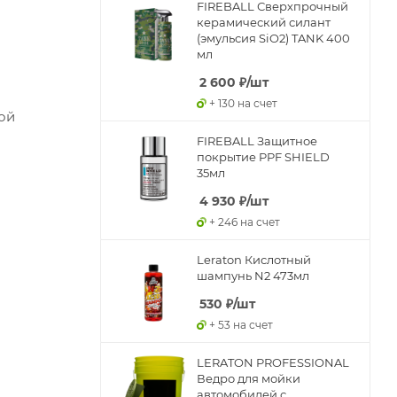
FIREBALL Сверхпрочный
керамический силант
(эмульсия SiO2) TANK 400
мл
2 600
₽
/шт
+ 130 на счет
ой
FIREBALL Защитное
покрытие PPF SHIELD
35мл
4 930
₽
/шт
+ 246 на счет
Leraton Кислотный
шампунь N2 473мл
530
₽
/шт
+ 53 на счет
LERATON PROFESSIONAL
Ведро для мойки
автомобилей с