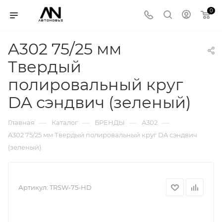
0
A302 75/25 мм
Твердый
полировальный круг
DA сэндвич (зеленый)
—
—
—
—
Главная
Каталог
БРЕНДЫ
A302
A302 75/25 мм Твердый полировальный круг DA сэндвич
(зеленый)
Артикул:
TRSW-75-HD