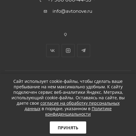
info@avtonove.ru
Сайт использует cookie-файлы, чтобы сделать ваше
пребывание на нем максимально удобным. К cайту
2026 © ДЕТЕЙЛИНГ-МАРКЕТ АВТОНОВЬЕ
подключен сервис веб-аналитики Яндекс. Метрика,
использующий cookie-файлы. Оставаясь на сайте, вы
даете свое
согласие на обработку персональных
данных
в порядке, указанном в
Политике
конфиденциальности
Разработано в KAPUSTA LAB
Бесплатная доставка
ПРИНЯТЬ
при заказе от 5 000
₽