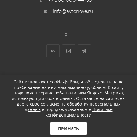
info@avtonove.ru
Сайт использует cookie-файлы, чтобы сделать ваше
пребывание на нем максимально удобным. К cайту
2026 © ДЕТЕЙЛИНГ-МАРКЕТ АВТОНОВЬЕ
подключен сервис веб-аналитики Яндекс. Метрика,
использующий cookie-файлы. Оставаясь на сайте, вы
даете свое
согласие на обработку персональных
данных
в порядке, указанном в
Политике
конфиденциальности
Разработано в KAPUSTA LAB
Бесплатная доставка
ПРИНЯТЬ
при заказе от 5 000
₽