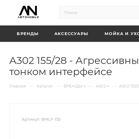
БРЕНДЫ
АКСЕССУАРЫ
МОЙКА И УХ
A302 155/28 - Агрессивн
тонком интерфейсе
—
—
—
—
Главная
Каталог
БРЕНДЫ
A302
A302 155
Артикул:
BMLF-155