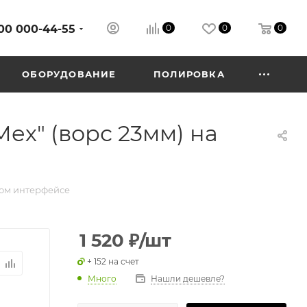
00 000-44-55
0
0
0
ОБОРУДОВАНИЕ
ПОЛИРОВКА
ех" (ворс 23мм) на
ком интерфейсе
1 520
₽
/шт
+ 152 на счет
Много
Нашли дешевле?