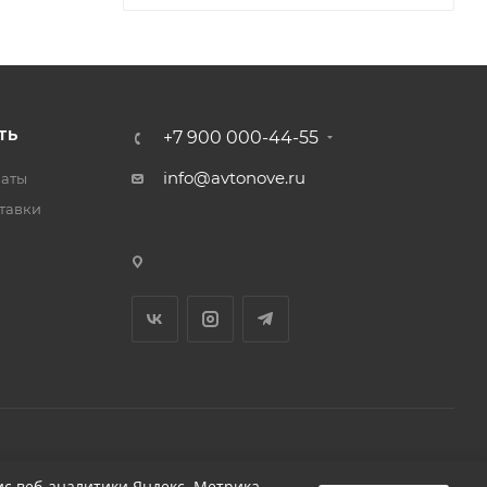
ТЬ
+7 900 000-44-55
info@avtonove.ru
латы
тавки
Разработано в KAPUSTA LAB
с веб-аналитики Яндекс. Метрика,