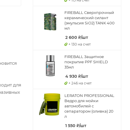
+ 115 на счет
FIREBALL Сверхпрочный
керамический силант
(эмульсия SiO2) TANK 400
мл
2 600
₽
/шт
+ 130 на счет
FIREBALL Защитное
покрытие PPF SHIELD
новится
35мл
4 930
₽
/шт
+ 246 на счет
ходит для
разивных
LERATON PROFESSIONAL
Ведро для мойки
автомобилей с
сепаратором (оливка) 20
л
1 550
₽
/шт