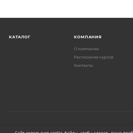
КАТАЛОГ
КОМПАНИЯ
О компании
Расписание курсов
Контакты
2026 © ДЕТЕЙЛИНГ-МАРКЕТ АВТОНОВЬЕ
Сайт использует cookie-файлы, чтобы сделать ваше пре