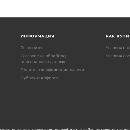
ИНФОРМАЦИЯ
КАК КУПИ
Реквизиты
Условия оп
Соглаcие на обработку
Условия дос
персональных данных
Политика конфиденциальности
Публичная оферта
бывание на нем максимально удобным. К cайту подключен серви