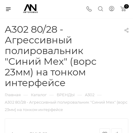
0
A302 80/28 -
Агрессивный
полировальник
"Синий Мех" (ворс
23мм) на тонком
интерфейсе
—
—
—
—
Главная
Каталог
БРЕНДЫ
A302
A302 80/28 - Агрессивный полировальник "Синий Мех" (ворс
23мм) на тонком интерфейсе