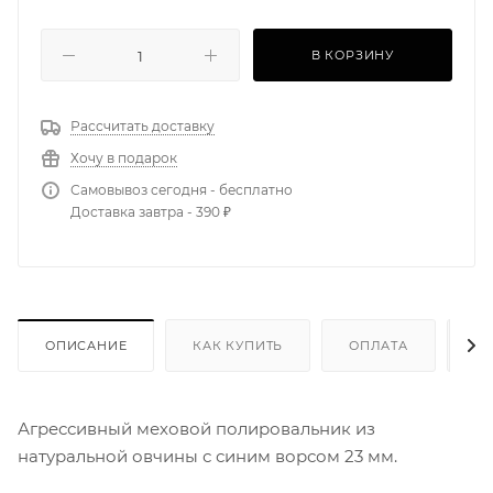
В КОРЗИНУ
Рассчитать доставку
Хочу в подарок
Самовывоз сегодня - бесплатно
Доставка завтра - 390 ₽
ОПИСАНИЕ
КАК КУПИТЬ
ОПЛАТА
Д
Агрессивный меховой полировальник из
натуральной овчины с синим ворсом 23 мм.