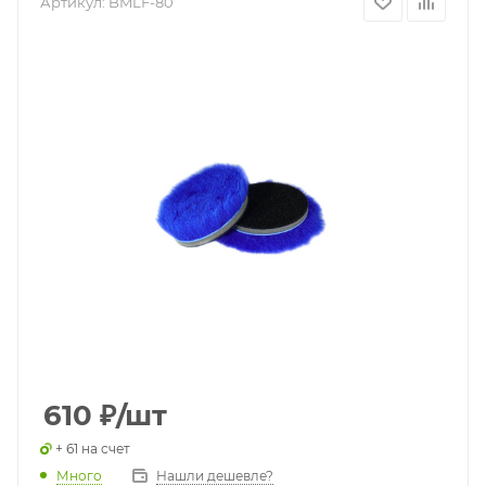
Артикул:
BMLF-80
610
₽
/шт
+ 61 на счет
Много
Нашли дешевле?