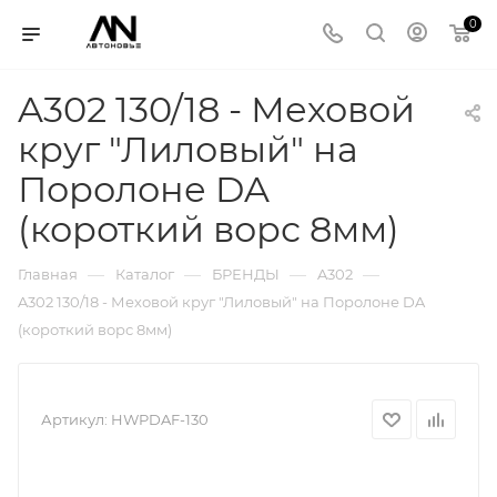
0
A302 130/18 - Меховой
круг "Лиловый" на
Поролоне DA
(короткий ворс 8мм)
—
—
—
—
Главная
Каталог
БРЕНДЫ
A302
A302 130/18 - Меховой круг "Лиловый" на Поролоне DA
(короткий ворс 8мм)
Артикул:
HWPDAF-130