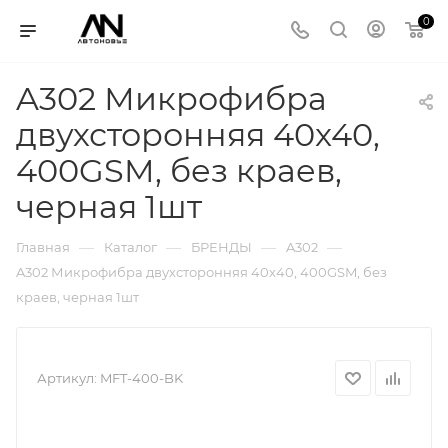
0
A302 Микрофибра
двухсторонняя 40x40,
400GSM, без краев,
черная 1шт
—
—
—
—
Главная
Каталог
БРЕНДЫ
A302
A302 Микрофибра двухсторонняя 40x40, 400GSM, без
краев, черная 1шт
Артикул:
MFT-400-BK