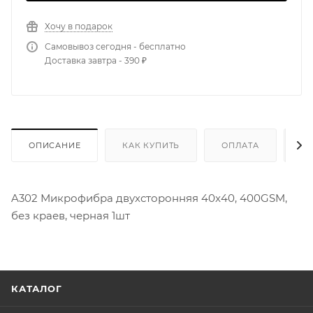
Хочу в подарок
Самовывоз сегодня - бесплатно
Доставка завтра - 390 ₽
ОПИСАНИЕ
КАК КУПИТЬ
ОПЛАТА
Д
A302 Микрофибра двухсторонняя 40x40, 400GSM,
без краев, черная 1шт
КАТАЛОГ