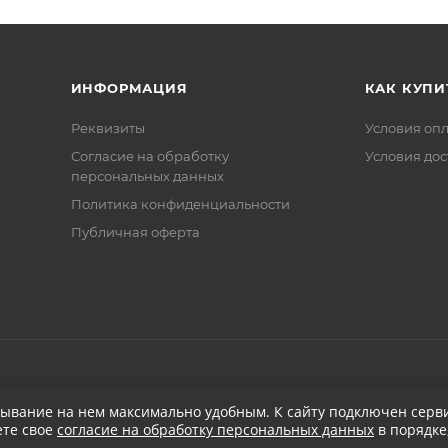
ИНФОРМАЦИЯ
КАК КУПИ
Реквизиты
Условия оп
Соглаcие на обработку
Условия дос
персональных данных
Политика конфиденциальности
Публичная оферта
бывание на нем максимально удобным. К cайту подключен серви
ете свое
согласие на обработку персональных данных
в порядке