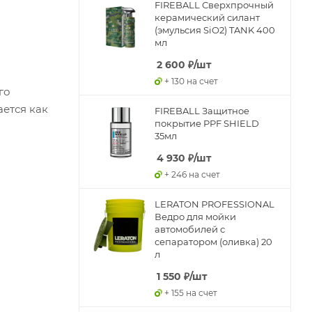
FIREBALL Сверхпрочный
керамический силант
(эмульсия SiO2) TANK 400
мл
2 600
₽
/шт
+ 130 на счет
го
ается как
FIREBALL Защитное
покрытие PPF SHIELD
35мл
4 930
₽
/шт
+ 246 на счет
LERATON PROFESSIONAL
Ведро для мойки
автомобилей с
сепаратором (оливка) 20
л
1 550
₽
/шт
+ 155 на счет