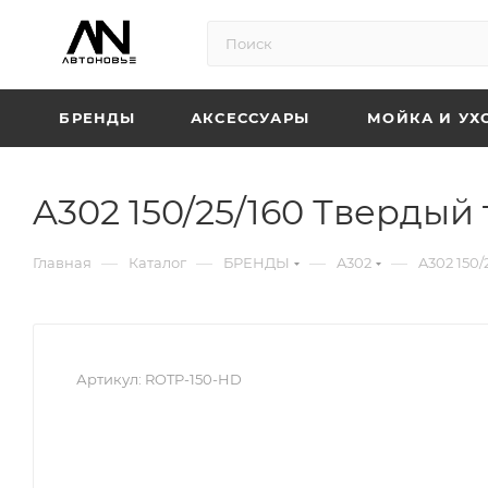
БРЕНДЫ
АКСЕССУАРЫ
МОЙКА И УХ
A302 150/25/160 Тверды
—
—
—
—
Главная
Каталог
БРЕНДЫ
A302
A302 150
Артикул:
ROTP-150-HD