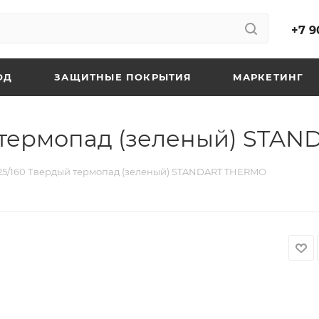
+7 9
ОД
ЗАЩИТНЫЕ ПОКРЫТИЯ
МАРКЕТИНГ
й термопад (зеленый) STA
/25/160 Твердый термопад (зеленый) STANDART THERMO