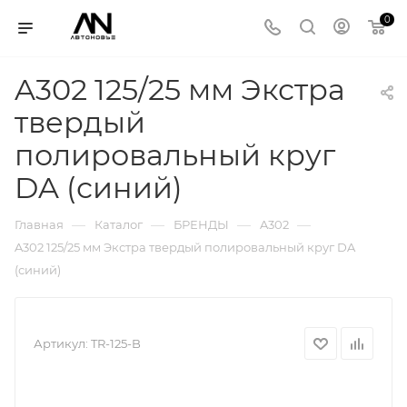
0
A302 125/25 мм Экстра
твердый
полировальный круг
DA (синий)
—
—
—
—
Главная
Каталог
БРЕНДЫ
A302
A302 125/25 мм Экстра твердый полировальный круг DA
(синий)
Артикул:
TR-125-B