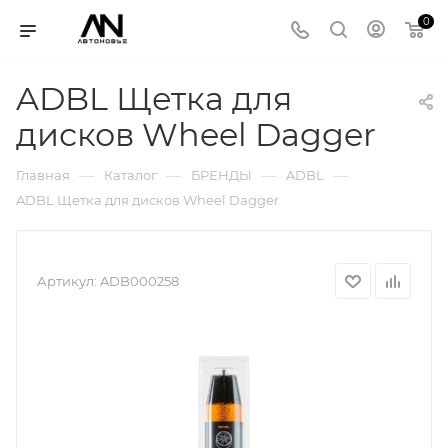
0
ADBL Щетка для
дисков Wheel Dagger
—
—
—
—
Главная
Каталог
БРЕНДЫ
ADBL
ADBL Щетка для дисков Wheel Dagger
Артикул:
ADB000258