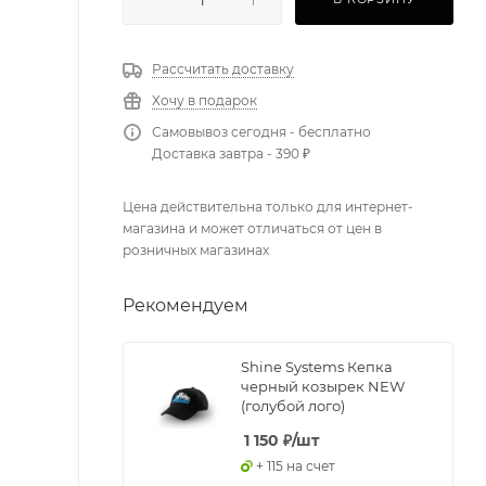
Рассчитать доставку
Хочу в подарок
Самовывоз сегодня - бесплатно
Доставка завтра - 390 ₽
Цена действительна только для интернет-
магазина и может отличаться от цен в
розничных магазинах
Рекомендуем
Shine Systems Кепка
черный козырек NEW
(голубой лого)
1 150
₽
/шт
+ 115 на счет