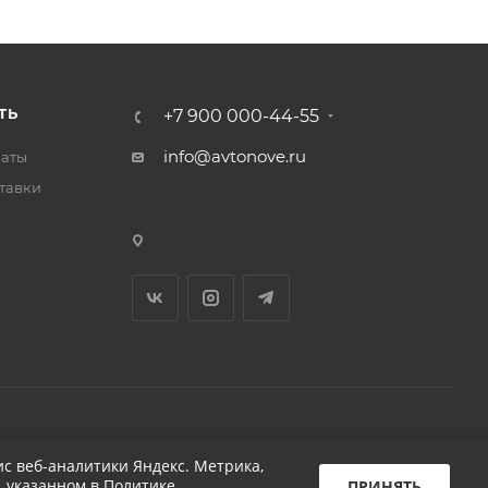
ТЬ
+7 900 000-44-55
info@avtonove.ru
латы
тавки
Разработано в KAPUSTA LAB
с веб-аналитики Яндекс. Метрика,
, указанном в
Политике
ПРИНЯТЬ