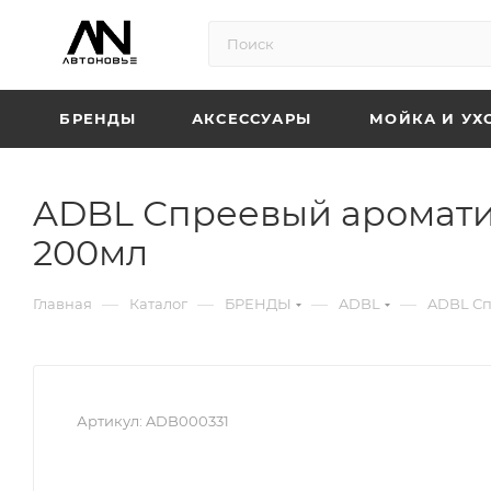
БРЕНДЫ
АКСЕССУАРЫ
МОЙКА И УХ
ADBL Спреевый ароматиз
200мл
—
—
—
—
Главная
Каталог
БРЕНДЫ
ADBL
ADBL Сп
Артикул:
ADB000331