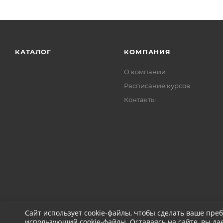
КАТАЛОГ
КОМПАНИЯ
О компании
Расписание курсов
Контакты
2026 © ДЕТЕЙЛИНГ-МАРКЕТ АВТОНОВЬЕ
Сайт использует cookie-файлы, чтобы сделать ваше пре
использующий cookie-файлы. Оставаясь на сайте, вы да