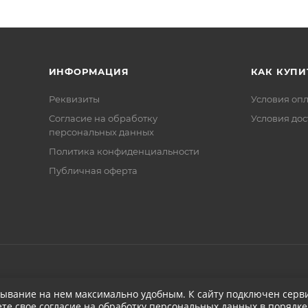
ИНФОРМАЦИЯ
КАК КУПИ
Реквизиты
Условия оп
Соглаcие на обработку
Условия дос
персональных данных
Политика конфиденциальности
Публичная оферта
бывание на нем максимально удобным. К cайту подключен серви
ете свое
согласие на обработку персональных данных
в порядке