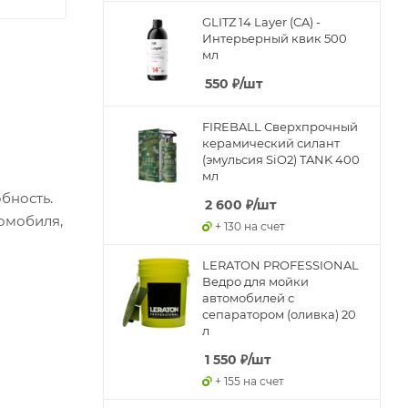
GLITZ 14 Layer (CA) -
Интерьерный квик 500
мл
550
₽
/шт
FIREBALL Сверхпрочный
керамический силант
(эмульсия SiO2) TANK 400
мл
бность.
2 600
₽
/шт
томобиля,
+ 130 на счет
LERATON PROFESSIONAL
Ведро для мойки
автомобилей с
сепаратором (оливка) 20
л
1 550
₽
/шт
+ 155 на счет