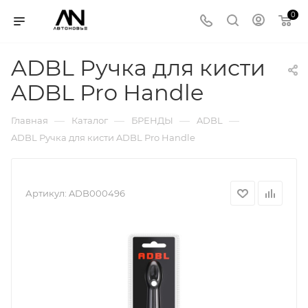
0
ADBL Ручка для кисти
ADBL Pro Handle
—
—
—
—
Главная
Каталог
БРЕНДЫ
ADBL
ADBL Ручка для кисти ADBL Pro Handle
Артикул:
ADB000496