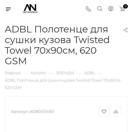
0
ADBL Полотенце для
сушки кузова Twisted
Towel 70x90см, 620
GSM
—
—
—
—
Главная
Каталог
БРЕНДЫ
ADBL
ADBL Полотенце для сушки кузова Twisted Towel 70x90см,
620 GSM
Артикул:
ADB000460