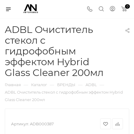
0
ADBL Очиститель
стекол с
гидрофобным
эффектом Hybrid
Glass Cleaner 200мл
—
—
—
—
Главная
Каталог
БРЕНДЫ
ADBL
ADBL Очиститель стекол с гидрофобным эффектом Hybrid
Glass Cleaner 200мл
Артикул:
ADB000387