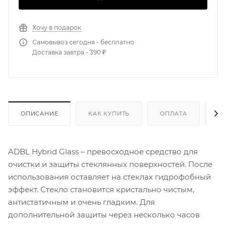
Хочу в подарок
Самовывоз сегодня - бесплатно
Доставка завтра - 390 ₽
ОПИСАНИЕ
КАК КУПИТЬ
ОПЛАТА
Д
ADBL Hybrid Glass – превосходное средство для
очистки и защиты стеклянных поверхностей. После
использования оставляет на стеклах гидрофобный
эффект. Стекло становится кристально чистым,
антистатичным и очень гладким. Для
дополнительной защиты через несколько часов