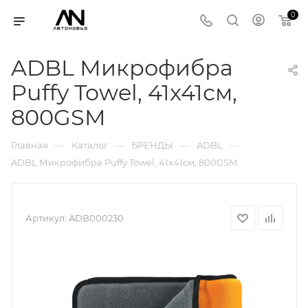
0
ADBL Микрофибра
Puffy Towel, 41x41см,
800GSM
—
—
—
—
Главная
Каталог
БРЕНДЫ
ADBL
ADBL Микрофибра Puffy Towel, 41x41см, 800GSM
Артикул:
ADB000230