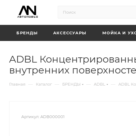
БРЕНДЫ
АКСЕССУАРЫ
МОЙКА И УХ
ADBL Концентрированны
внутренних поверхносте
—
—
—
—
Главная
Каталог
БРЕНДЫ
ADBL
ADBL Ко
Артикул:
ADB000001