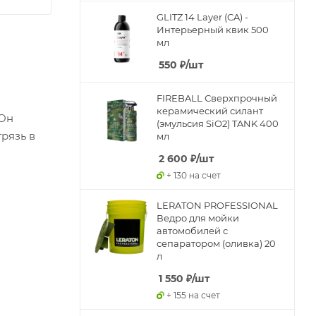
GLITZ 14 Layer (CA) -
Интерьерный квик 500
мл
550
₽
/шт
FIREBALL Сверхпрочный
керамический силант
 Он
(эмульсия SiO2) TANK 400
рязь в
мл
2 600
₽
/шт
+ 130 на счет
LERATON PROFESSIONAL
Ведро для мойки
автомобилей с
сепаратором (оливка) 20
л
1 550
₽
/шт
+ 155 на счет