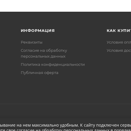
ИНФОРМАЦИЯ
КАК КУПИ
Реквизиты
Условия оп
Соглаcие на обработку
Условия дос
персональных данных
Политика конфиденциальности
Публичная оферта
бывание на нем максимально удобным. К cайту подключен серви
ете свое
согласие на обработку персональных данных
в порядке