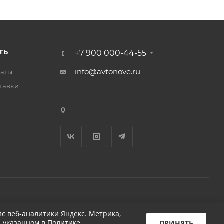
ТЬ
+7 900 000-44-55
info@avtonove.ru
латы
тавки
Разработано в KAPUSTA LAB
с веб-аналитики Яндекс. Метрика,
, указанном в
Политике
ПРИНЯТЬ