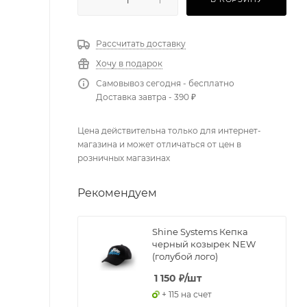
Рассчитать доставку
Хочу в подарок
Самовывоз сегодня - бесплатно
Доставка завтра - 390 ₽
Цена действительна только для интернет-
магазина и может отличаться от цен в
розничных магазинах
Рекомендуем
Shine Systems Кепка
черный козырек NEW
(голубой лого)
1 150
₽
/шт
+ 115 на счет