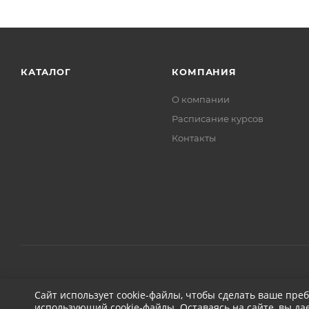
КАТАЛОГ
КОМПАНИЯ
О компании
Расписание курсов
Контакты
2026 © ДЕТЕЙЛИНГ-МАРКЕТ АВТОНОВЬЕ
Сайт использует cookie-файлы, чтобы сделать ваше пре
использующий cookie-файлы. Оставаясь на сайте, вы да