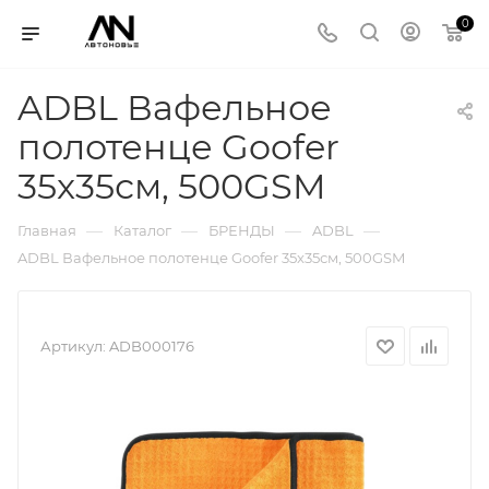
0
ADBL Вафельное
полотенце Goofer
35x35см, 500GSM
—
—
—
—
Главная
Каталог
БРЕНДЫ
ADBL
ADBL Вафельное полотенце Goofer 35x35см, 500GSM
Артикул:
ADB000176