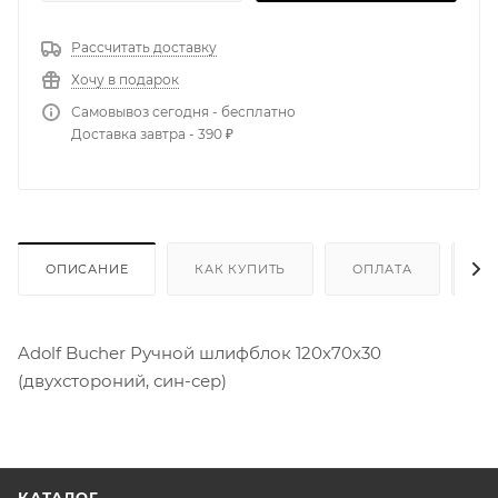
Рассчитать доставку
Хочу в подарок
Самовывоз сегодня - бесплатно
Доставка завтра - 390 ₽
ОПИСАНИЕ
КАК КУПИТЬ
ОПЛАТА
Д
Adolf Bucher Ручной шлифблок 120х70х30
(двухстороний, син-сер)
КАТАЛОГ