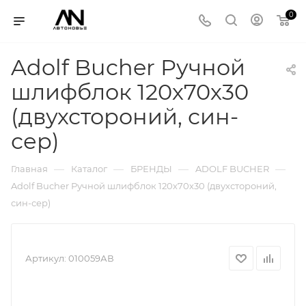
0
Adolf Bucher Ручной
шлифблок 120х70х30
(двухстороний, син-
сер)
—
—
—
—
Главная
Каталог
БРЕНДЫ
ADOLF BUCHER
Adolf Bucher Ручной шлифблок 120х70х30 (двухстороний,
син-сер)
Артикул:
010059АВ