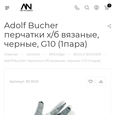
0
Adolf Bucher
перчатки х/б вязаные,
черные, G10 (1пара)
—
—
—
—
Главная
Каталог
БРЕНДЫ
ADOLF BUCHER
Adolf Bucher перчатки х/б вязаные, черные, G10 (1пара)
Артикул:
90.9100